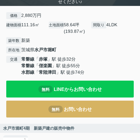
せください♪
2,880万円
価格
111.16㎡
58.64坪
4LDK
建物面積
土地面積
間取り
(193.87㎡)
新築
築年数
茨城県
水戸市
堀町
所在地
常磐線
「
赤塚
」駅 徒歩32分
交通
常磐線
「
偕楽園
」駅 徒歩55分
水郡線
「
常陸津田
」駅 徒歩74分
LINEからお問い合わせ
無料
お問い合わせ
無料
水戸市堀町4期 新築戸建の販売中物件