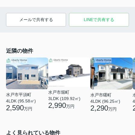
メールで共有する
LINEで共有する
近隣の物件
水戸市堀町
水戸市平須町
水戸市曙町
3LDK (109.92㎡)
4LDK (95.58㎡)
4LDK (96.25㎡)
4
2,990
2,590
2,290
万円
万円
万円
よく見られている物件