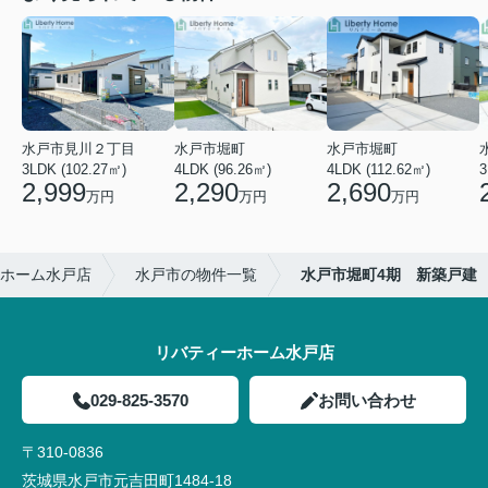
水戸市見川２丁目
水戸市堀町
水戸市堀町
3LDK (102.27㎡)
4LDK (96.26㎡)
4LDK (112.62㎡)
2,999
2,290
2,690
万円
万円
万円
ホーム水戸店
水戸市の物件一覧
水戸市堀町4期 新築戸建
リバティーホーム水戸店
029-825-3570
お問い合わせ
〒310-0836
茨城県水戸市元吉田町1484-18