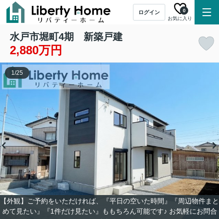
0
ログイン
お気に入り
水戸市堀町4期 新築戸建
2,880万円
1
/
25
【外観】ご予約をいただければ、『平日の空いた時間』『周辺物件まと
めて見たい』『1件だけ見たい』ももちろん可能です♪ お気軽にお問合