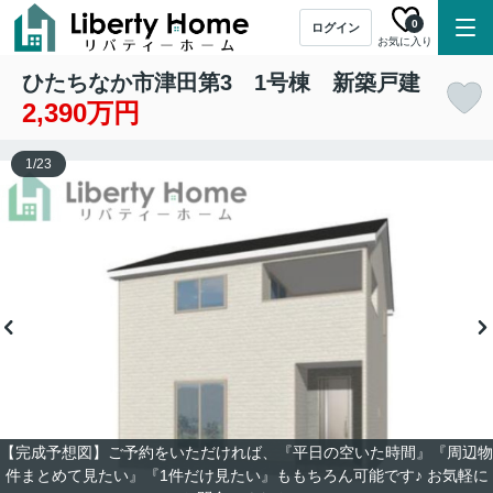
0
ログイン
お気に入り
ひたちなか市津田第3 1号棟 新築戸建
2,390万円
1
/
23
【完成予想図】ご予約をいただければ、『平日の空いた時間』『周辺物
件まとめて見たい』『1件だけ見たい』ももちろん可能です♪ お気軽に