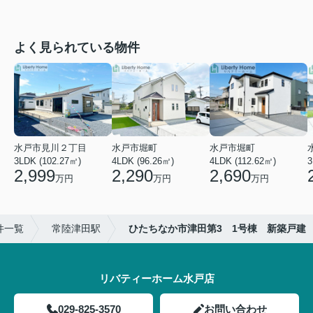
よく見られている物件
水戸市見川２丁目
水戸市堀町
水戸市堀町
3LDK (102.27㎡)
4LDK (96.26㎡)
4LDK (112.62㎡)
2,999
2,290
2,690
万円
万円
万円
件一覧
常陸津田駅
ひたちなか市津田第3 1号棟 新築戸建
リバティーホーム水戸店
029-825-3570
お問い合わせ