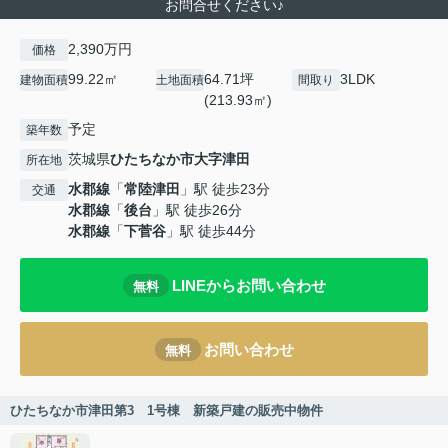
お問合せください♪
2,390万円
価格
99.22㎡
64.71坪
3LDK
建物面積
土地面積
間取り
(213.93㎡)
予定
築年数
茨城県
ひたちなか市
大字津田
所在地
水郡線
「
常陸津田
」駅 徒歩23分
交通
水郡線
「
後台
」駅 徒歩26分
水郡線
「
下菅谷
」駅 徒歩44分
LINEからお問い合わせ
無料
お問い合わせ
無料
ひたちなか市津田第3 1号棟 新築戸建の販売中物件