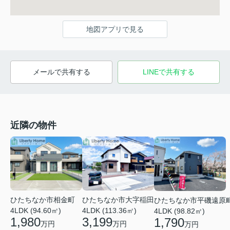
地図アプリで見る
メールで共有する
LINEで共有する
近隣の物件
ひたちなか市相金町
ひたちなか市大字稲田
ひたちなか市平磯遠原
4LDK (94.60㎡)
4LDK (113.36㎡)
4LDK (98.82㎡)
1,980
3,199
1,790
万円
万円
万円