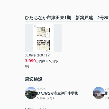
ひたちなか市津田東1期 新築戸建 2号
33.09坪 (109.41㎡)
3,099
万円(93.65万円/
坪)
周辺施設
小学校
内
ひたちなか市立津田小学校
那
500ｍ（7分）
1