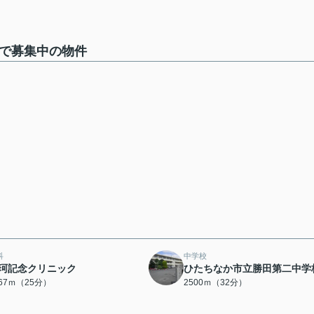
棟で募集中の物件
科
中学校
珂記念クリニック
ひたちなか市立勝田第二中学
967ｍ（25分）
2500ｍ（32分）