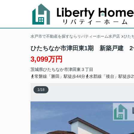
水戸市で不動産を探すならリバティーホーム水戸店
ひた
ひたちなか市津田東1期 新築戸建 2
3,099万円
茨城県
ひたちなか市
津田東
３丁目
常磐線「勝田」駅徒歩44分
水郡線「後台」駅徒歩2
1
/
18