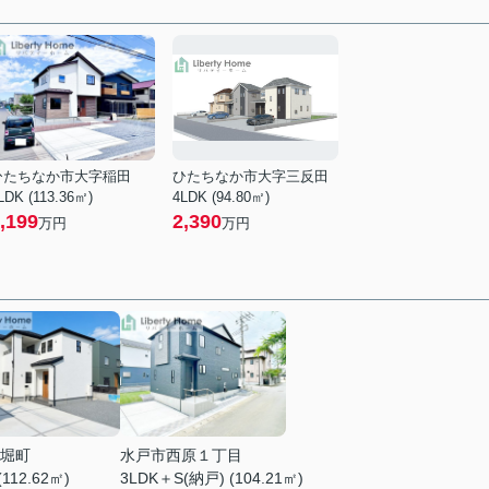
ひたちなか市大字稲田
ひたちなか市大字三反田
LDK (113.36㎡)
4LDK (94.80㎡)
,199
2,390
万円
万円
堀町
水戸市西原１丁目
(112.62㎡)
3LDK＋S(納戸) (104.21㎡)