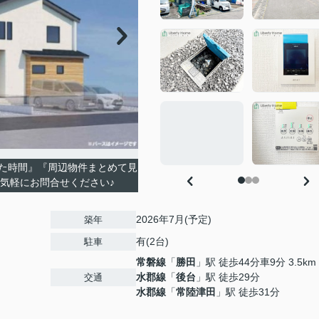
た時間』『周辺物件まとめて見
お気軽にお問合せください♪
2026年7月(予定)
築年
有(2台)
駐車
常磐線
「
勝田
」駅 徒歩44分車9分 3.5km
水郡線
「
後台
」駅 徒歩29分
交通
水郡線
「
常陸津田
」駅 徒歩31分