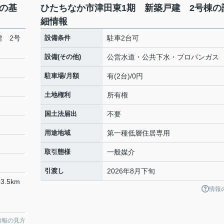
の基
ひたちなか市津田東1期 新築戸建 2号棟の
細情報
建 2号
設備条件
駐車2台可
設備(その他)
公営水道・公共下水・プロパンガス
駐車場/月額
有(2台)/0円
土地権利
所有権
国土法届出
不要
用途地域
第一種低層住居専用
取引態様
一般媒介
引渡し
2026年8月下旬
3.5km
情報
情報の見方