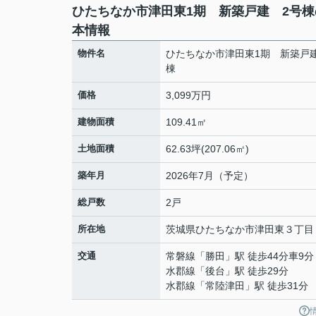
ひたちなか市津田東1期 新築戸建 2号棟
本情報
物件名
ひたちなか市津田東1期 新築戸
棟
価格
3,099万円
建物面積
109.41㎡
土地面積
62.63坪(207.06㎡)
築年月
2026年7月（予定）
総戸数
2戸
所在地
茨城県
ひたちなか市
津田東
３丁目
交通
常磐線
「
勝田
」駅 徒歩44分車9分 
水郡線
「
後台
」駅 徒歩29分
水郡線
「
常陸津田
」駅 徒歩31分