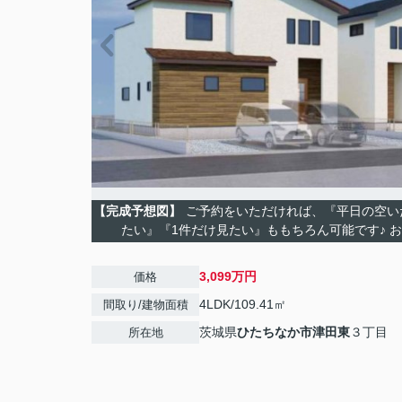
【完成予想図】
ご予約をいただければ、『平日の空い
たい』『1件だけ見たい』ももちろん可能です♪ 
3,099万円
価格
4LDK/109.41㎡
間取り/建物面積
茨城県
ひたちなか市
津田東
３丁目
所在地