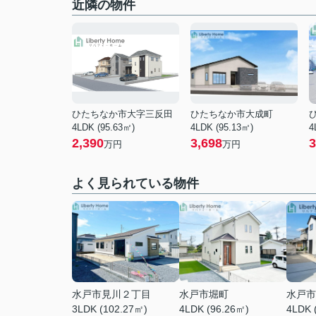
近隣の物件
ひたちなか市大字三反田
ひたちなか市大成町
4LDK (95.63㎡)
4LDK (95.13㎡)
4
2,390
3,698
3
万円
万円
よく見られている物件
水戸市見川２丁目
水戸市堀町
水戸市
3LDK (102.27㎡)
4LDK (96.26㎡)
4LDK 