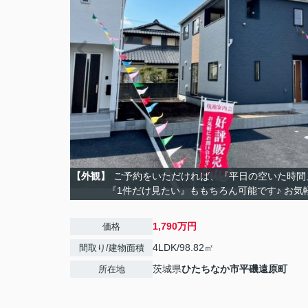
【外観】
ご予約をいただければ、『平日の空いた時間
『1件だけ見たい』ももちろん可能です♪ お気
1,790万円
価格
4LDK/98.82㎡
間取り/建物面積
茨城県
ひたちなか市
平磯遠原町
所在地