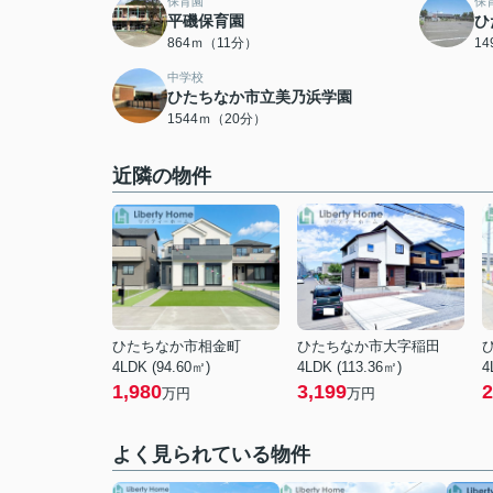
保育園
保
平磯保育園
ひ
864ｍ（11分）
1
中学校
ひたちなか市立美乃浜学園
1544ｍ（20分）
近隣の物件
ひたちなか市相金町
ひたちなか市大字稲田
4LDK (94.60㎡)
4LDK (113.36㎡)
4
1,980
3,199
2
万円
万円
よく見られている物件