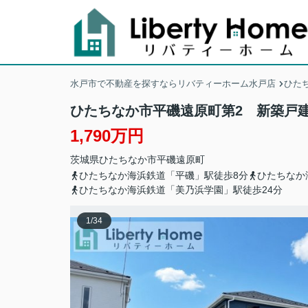
水戸市で不動産を探すならリバティーホーム水戸店
ひた
ひたちなか市平磯遠原町第2 新築戸建
1,790万円
茨城県
ひたちなか市
平磯遠原町
ひたちなか海浜鉄道「平磯」駅徒歩8分
ひたちなか
ひたちなか海浜鉄道「美乃浜学園」駅徒歩24分
1
/
34