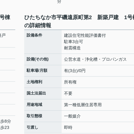
分
号棟
ひたちなか市平磯遠原町第2 新築戸建 1号
の詳細情報
築戸
設備条件
建設住宅性能評価書付
駐車3台可
耐震構造
設備(その他)
公営水道・浄化槽・プロパンガス
駐車場/月額
有(3台)/0円
土地権利
所有権
国土法届出
不要
用途地域
第一種低層住居専用
取引態様
一般媒介
徒歩8分
歩23
引渡し
即時