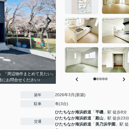
』『周辺物件まとめて見たい』
軽にお問合せください♪
2026年3月(新築)
築年
有(3台)
駐車
ひたちなか海浜鉄道
「
平磯
」駅 徒歩8分
ひたちなか海浜鉄道
「
殿山
」駅 徒歩23
交通
ひたちなか海浜鉄道
「
美乃浜学園
」駅 徒