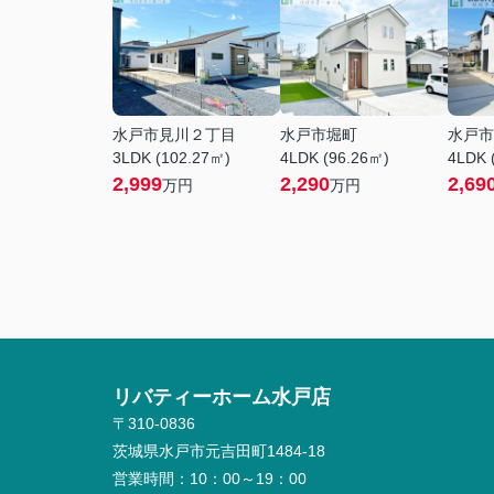
水戸市見川２丁目
水戸市堀町
水戸市
3LDK (102.27㎡)
4LDK (96.26㎡)
4LDK 
2,999
2,290
2,69
万円
万円
リバティーホーム水戸店
〒310-0836
茨城県水戸市元吉田町1484-18
営業時間：
10：00～19：00