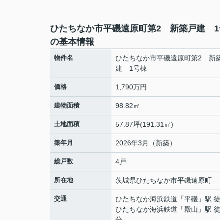
ひたちなか市平磯遠原町第2 新築戸建 1
の基本情報
物件名
ひたちなか市平磯遠原町第2 新
建 1号棟
価格
1,790万円
建物面積
98.82㎡
土地面積
57.87坪(191.31㎡)
築年月
2026年3月（新築）
総戸数
4戸
所在地
茨城県
ひたちなか市
平磯遠原町
交通
ひたちなか海浜鉄道
「
平磯
」駅 
ひたちなか海浜鉄道
「
殿山
」駅 徒
分