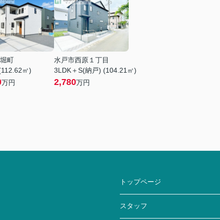
堀町
水戸市西原１丁目
(112.62㎡)
3LDK＋S(納戸) (104.21㎡)
0
2,780
万円
万円
トップページ
スタッフ