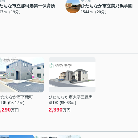
育園
小学校
たちな市立那珂湊第一保育所
ひたちなか市立美乃浜学園
497ｍ（19分）
1544ｍ（20分）
ひたちなか市平磯町
ひたちなか市大字三反田
LDK (95.17㎡)
4LDK (95.63㎡)
,290
2,390
万円
万円