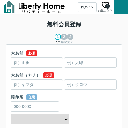
0
ログイン
お気に入り
無料会員登録
入力
確認
完了
お名前
必須
お名前（カナ）
必須
現住所
任意