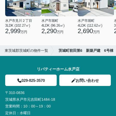
水戸市見川２丁目
水戸市堀町
水戸市堀町
3LDK (102.27㎡)
4LDK (96.26㎡)
4LDK (112.62㎡)
2,999
2,290
2,690
万円
万円
万円
東茨城郡茨城町の物件一覧
茨城町前田第6 新築戸建 6号棟
リバティーホーム水戸店
029-825-3570
お問い合わせ
〒310-0836
茨城県水戸市元吉田町1484-18
営業時間：
10：00～19：00
定休日：
水曜日