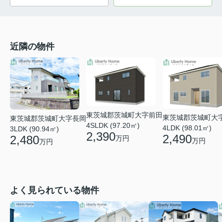
近隣の物件
東茨城郡茨城町大字前田
東茨城郡茨城町大
東茨城郡茨城町大字長岡
4SLDK (97.20㎡)
4LDK (98.01㎡)
3LDK (90.94㎡)
2,390
2,490
2,480
万円
万円
万円
よく見られている物件