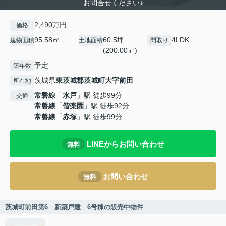
お問合せください♪
2,490万円
価格
95.58㎡
60.5坪
4LDK
建物面積
土地面積
間取り
(200.00㎡)
予定
築年数
茨城県
東茨城郡茨城町
大字前田
所在地
常磐線
「
水戸
」駅 徒歩99分
交通
常磐線
「
偕楽園
」駅 徒歩92分
常磐線
「
赤塚
」駅 徒歩99分
LINEからお問い合わせ
無料
お問い合わせ
無料
茨城町前田第6 新築戸建 6号棟の販売中物件