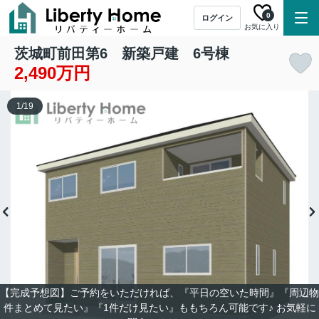
0
ログイン
お気に入り
茨城町前田第6 新築戸建 6号棟
2,490万円
1
/
19
【完成予想図】ご予約をいただければ、『平日の空いた時間』『周辺物
件まとめて見たい』『1件だけ見たい』ももちろん可能です♪ お気軽に