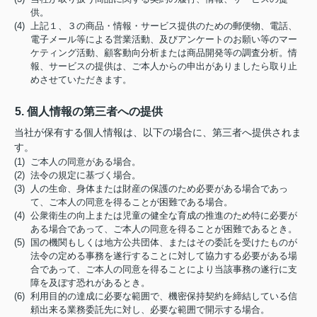
供。
(4) 上記１、３の商品・情報・サービス提供のための郵便物、電話、
電子メール等による営業活動、及びアンケートのお願い等のマー
ケティング活動、顧客動向分析または商品開発等の調査分析。情
報、サービスの提供は、ご本人からの申出がありましたら取り止
めさせていただきます。
5. 個人情報の第三者への提供
当社が保有する個人情報は、以下の場合に、第三者へ提供されま
す。
(1) ご本人の同意がある場合。
(2) 法令の規定に基づく場合。
(3) 人の生命、身体または財産の保護のため必要がある場合であっ
て、ご本人の同意を得ることが困難である場合。
(4) 公衆衛生の向上または児童の健全な育成の推進のため特に必要が
ある場合であって、ご本人の同意を得ることが困難であるとき。
(5) 国の機関もしくは地方公共団体、またはその委託を受けたものが
法令の定める事務を遂行することに対して協力する必要がある場
合であって、ご本人の同意を得ることにより当該事務の遂行に支
障を及ぼす恐れがあるとき。
(6) 利用目的の達成に必要な範囲で、機密保持契約を締結している信
頼出来る業務委託先に対し、必要な範囲で開示する場合。