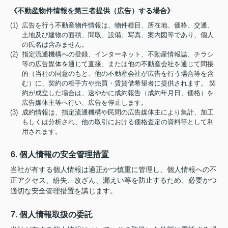
《不動産物件情報を第三者提供（広告）する場合》
(1) 広告を行う不動産物件情報は、物件種目、所在地、価格、交通、
土地及び建物の面積、間取、設備、写真、案内図等であり、個人
の氏名は含みません。
(2) 指定流通機構への登録、インターネット、不動産情報誌、チラシ
等の広告媒体を通じて直接、または他の不動産会社を通じて間接
的（当社の同意のもと、他の不動産会社が広告を行う場合等を含
む）に、契約の相手方や売買・賃貸借希望者に提供されます。 契
約が成立した場合は、速やかに成約報告（成約年月日、価格）を
広告媒体主等へ行い、広告を停止します。
(3) 成約情報は、指定流通機構や民間の広告媒体主により集計、加工
もしくは分析され、他の取引における価格査定の資料等として利
用されます。
6. 個人情報の安全管理措置
当社が有する個人情報は適正かつ慎重に管理し、個人情報への不
正アクセス、紛失、改ざん、漏えい等を防止するため、必要かつ
適切な安全管理措置を講じます。
7. 個人情報取扱の委託