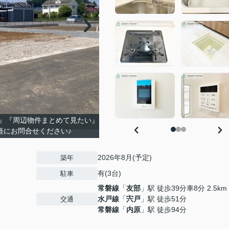
』『周辺物件まとめて見たい』
軽にお問合せください♪
2026年8月(予定)
築年
有(3台)
駐車
常磐線
「
友部
」駅 徒歩39分車8分 2.5km
水戸線
「
宍戸
」駅 徒歩51分
交通
常磐線
「
内原
」駅 徒歩94分