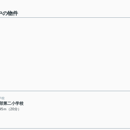
中の物件
学校
部第二小学校
595ｍ（20分）