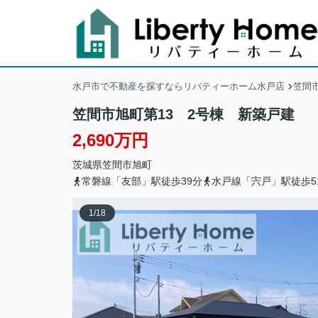
水戸市で不動産を探すならリバティーホーム水戸店
笠間
笠間市旭町第13 2号棟 新築戸建
2,690万円
茨城県
笠間市
旭町
常磐線「友部」駅徒歩39分
水戸線「宍戸」駅徒歩5
1
/
18