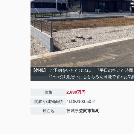
【外観】
ご予約をいただければ、『平日の空いた時間
『1件だけ見たい』ももちろん可能です♪ お気
2,690万円
価格
4LDK/103.50㎡
間取り/建物面積
茨城県
笠間市
旭町
所在地