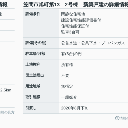
情報
笠間市旭町第13 2号棟 新築戸建の詳細情
建
設備条件
閑静な住宅地
建設住宅性能評価書付
住宅性能保証付
駐車3台可
設備(その他)
公営水道・公共下水・プロパンガス
駐車場/月額
有(3台)/0円
土地権利
所有権
国土法届出
不要
用途地域
無指定
2.5km
取引態様
一般媒介
引渡し
2026年8月下旬
情報の見方
情報