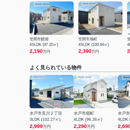
笠間市鯉淵
笠間市旭町
4SLDK (97.20㎡)
4SLDK (100.44㎡)
4
2,190
2,390
2
万円
万円
よく見られている物件
水戸市見川２丁目
水戸市堀町
水戸市
3LDK (102.27㎡)
4LDK (96.26㎡)
4LDK 
2,999
2,290
2,69
万円
万円