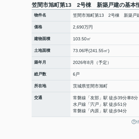
笠間市旭町第13 2号棟 新築戸建の基本
物件名
笠間市旭町第13 2号棟 新築戸
価格
2,690万円
建物面積
103.50㎡
土地面積
73.06坪(241.55㎡)
築年月
2026年8月（予定）
総戸数
6戸
所在地
茨城県
笠間市
旭町
交通
常磐線
「
友部
」駅 徒歩39分車8分 
水戸線
「
宍戸
」駅 徒歩51分
常磐線
「
内原
」駅 徒歩94分