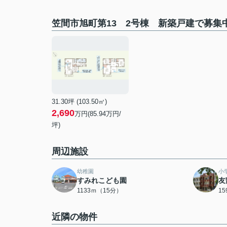
笠間市旭町第13 2号棟 新築戸建で募集
31.30坪 (103.50㎡)
2,690
万円(85.94万円/
坪)
周辺施設
幼稚園
小
すみれこども園
友
1133ｍ（15分）
1
近隣の物件