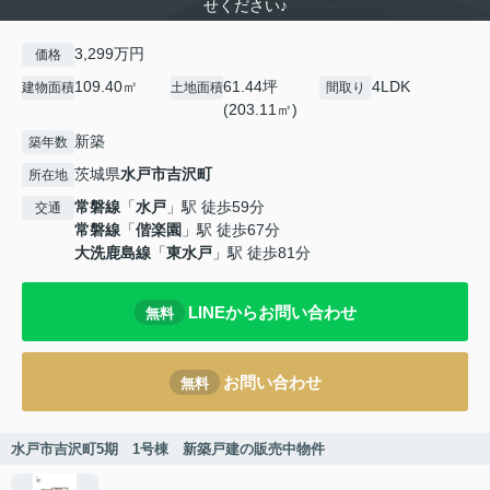
せください♪
3,299万円
価格
109.40㎡
61.44坪
4LDK
建物面積
土地面積
間取り
(203.11㎡)
新築
築年数
茨城県
水戸市
吉沢町
所在地
常磐線
「
水戸
」駅 徒歩59分
交通
常磐線
「
偕楽園
」駅 徒歩67分
大洗鹿島線
「
東水戸
」駅 徒歩81分
LINEからお問い合わせ
無料
お問い合わせ
無料
水戸市吉沢町5期 1号棟 新築戸建の販売中物件