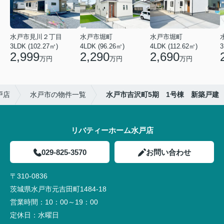
水戸市見川２丁目
水戸市堀町
水戸市堀町
3LDK (102.27㎡)
4LDK (96.26㎡)
4LDK (112.62㎡)
2,999
2,290
2,690
万円
万円
万円
戸店
水戸市の物件一覧
水戸市吉沢町5期 1号棟 新築戸建
リバティーホーム水戸店
029-825-3570
お問い合わせ
〒310-0836
茨城県水戸市元吉田町1484-18
営業時間：
10：00～19：00
定休日：
水曜日