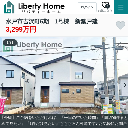
0
ログイン
お気に入り
水戸市吉沢町5期 1号棟 新築戸建
3,299万円
1
/
31
【外観】ご予約をいただければ、『平日の空いた時間』『周辺物件まと
めて見たい』『1件だけ見たい』ももちろん可能です♪ お気軽にお問合