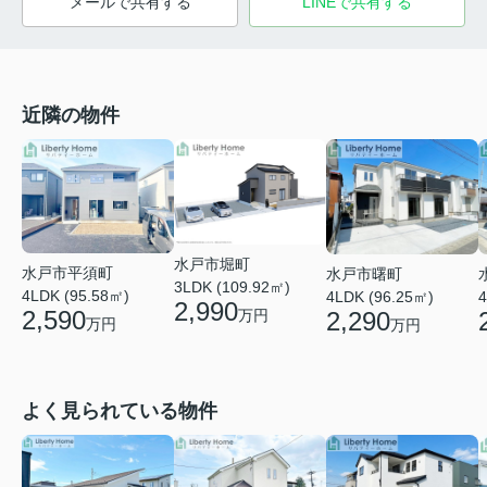
メールで共有する
LINEで共有する
近隣の物件
水戸市堀町
水戸市平須町
水戸市曙町
3LDK (109.92㎡)
4LDK (95.58㎡)
4LDK (96.25㎡)
4
2,990
2,590
2,290
万円
万円
万円
よく見られている物件