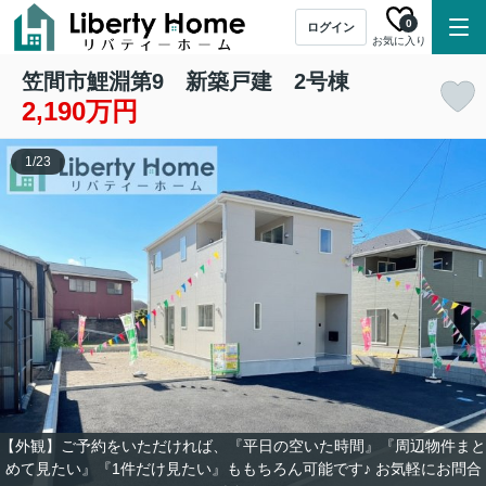
0
ログイン
お気に入り
笠間市鯉淵第9 新築戸建 2号棟
2,190万円
1
/
23
【外観】ご予約をいただければ、『平日の空いた時間』『周辺物件まと
めて見たい』『1件だけ見たい』ももちろん可能です♪ お気軽にお問合