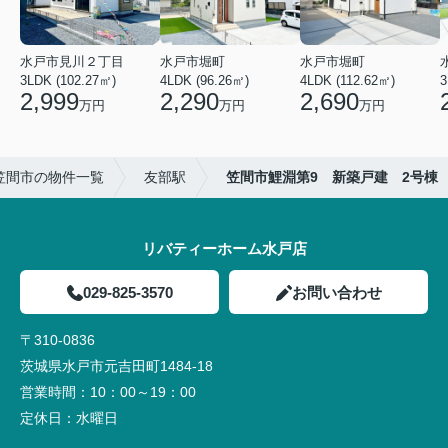
水戸市見川２丁目
水戸市堀町
水戸市堀町
3LDK (102.27㎡)
4LDK (96.26㎡)
4LDK (112.62㎡)
2,999
2,290
2,690
万円
万円
万円
笠間市の物件一覧
友部駅
笠間市鯉淵第9 新築戸建 2号棟
リバティーホーム水戸店
029-825-3570
お問い合わせ
〒310-0836
茨城県水戸市元吉田町1484-18
営業時間：
10：00～19：00
定休日：
水曜日