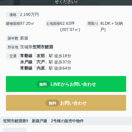
せください♪
2,190万円
価格
97.20㎡
62.63坪
4LDK＋S(納
建物面積
土地面積
間取り
(207.07㎡)
戸)
新築
築年数
茨城県
笠間市
鯉淵
所在地
常磐線
「
友部
」駅 徒歩18分
交通
水戸線
「
宍戸
」駅 徒歩37分
常磐線
「
内原
」駅 徒歩64分
LINEからお問い合わせ
無料
お問い合わせ
無料
笠間市鯉淵第9 新築戸建 2号棟の販売中物件