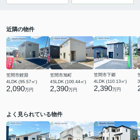
近隣の物件
笠間市下郷
笠間市鯉淵
笠間市旭町
3
4LDK (110.13㎡)
4LDK (95.57㎡)
4SLDK (100.44㎡)
2,390
2,090
2,390
万円
万円
万円
よく見られている物件