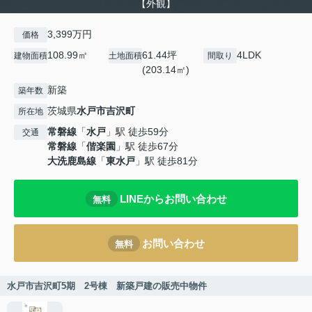
【外観】
3,399万円
価格
108.99㎡
61.44坪
4LDK
建物面積
土地面積
間取り
(203.14㎡)
新築
築年数
茨城県
水戸市
吉沢町
所在地
常磐線
「
水戸
」駅 徒歩59分
交通
常磐線
「
偕楽園
」駅 徒歩67分
大洗鹿島線
「
東水戸
」駅 徒歩81分
LINEからお問い合わせ
無料
お問い合わせ
無料
水戸市吉沢町5期 2号棟 新築戸建の販売中物件