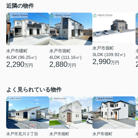
近隣の物件
水戸市堀町
水戸市曙町
水戸市堀町
3LDK (109.92㎡)
4LDK (96.25㎡)
4LDK (111.16㎡)
4
2,990
2,290
2,880
万円
万円
万円
よく見られている物件
水戸市見川２丁目
水戸市堀町
水戸市堀町