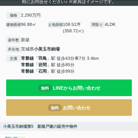
軽にお問合せください♪ ※家具はイメージです。
2,290万円
価格
96.88㎡
108.51坪
4LDK
建物面積
土地面積
間取り
(358.72㎡)
新築
築年数
茨城県
小美玉市
納場
所在地
常磐線
「
羽鳥
」駅 徒歩43分車7分 3.4km
交通
常磐線
「
岩間
」駅 徒歩85分
常磐線
「
石岡
」駅 徒歩99分
LINEからお問い合わせ
無料
お問い合わせ
無料
小美玉市納場第5 新築戸建の販売中物件