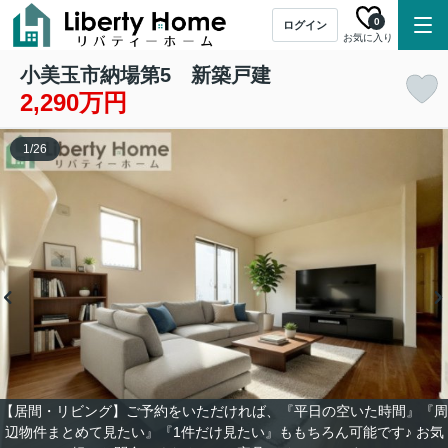
0
ログイン
お気に入り
小美玉市納場第5 新築戸建
2,290万円
1
/
26
【居間・リビング】ご予約をいただければ、『平日の空いた時間』『周
辺物件まとめて見たい』『1件だけ見たい』ももちろん可能です♪ お気