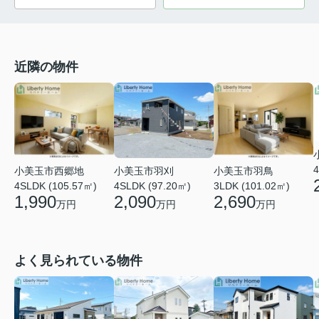
近隣の物件
4
小美玉市西郷地
小美玉市羽鳥
小美玉市羽刈
4SLDK (105.57㎡)
3LDK (101.02㎡)
4SLDK (97.20㎡)
1,990
2,690
2,090
万円
万円
万円
よく見られている物件