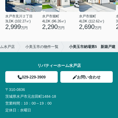
水戸市見川２丁目
水戸市堀町
水戸市堀町
3LDK (102.27㎡)
4LDK (96.26㎡)
4LDK (112.62㎡)
2,999
2,290
2,690
万円
万円
万円
ム水戸店
小美玉市の物件一覧
小美玉市納場第5 新築戸建
リバティーホーム水戸店
029-229-3909
お問い合わせ
〒310-0836
茨城県水戸市元吉田町1484-18
営業時間：
10：00～19：00
定休日：
水曜日