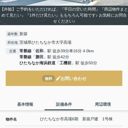
【外観】ご予約をいただければ、『平日の空いた時間』『周辺物件まと
めて見たい』『1件だけ見たい』ももちろん可能です♪ お気軽にお問合
せください♪
新築
築年数
茨城県ひたちなか市大字高場
所在地
常磐線
「
佐和
」駅 徒歩39分車16分 4.0km
交通
常磐線
「
勝田
」駅 徒歩42分
ひたちなか海浜鉄道
「
工機前
」駅 徒歩50分
お問い合わせ
無料
基本情報
設備条件
周辺環境
ひたちなか市高場6期 新築戸建 1号棟
物件名