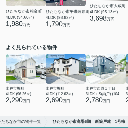
ひたちなか市大成町
ひたちなか市相金町
ひたちなか市平磯遠原町
4LDK (95.13㎡)
3,698
4LDK (94.60㎡)
4LDK (98.82㎡)
万円
1,980
1,790
万円
万円
よく見られている物件
水戸市堀町
水戸市堀町
水戸市西原１丁目
4LDK (96.26㎡)
4LDK (112.62㎡)
3LDK＋S(納戸) (104.21㎡)
3
2,290
2,690
2,780
万円
万円
万円
ひたちなか市の物件一覧
ひたちなか市高場6期 新築戸建 1号棟