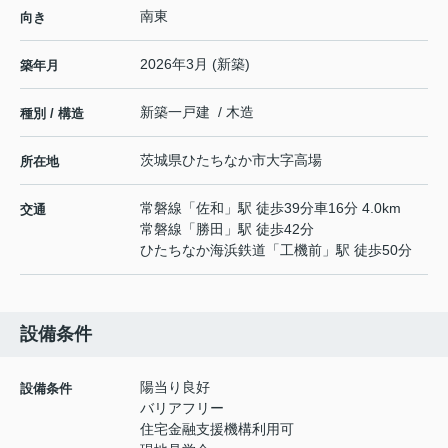
南東
向き
2026年3月 (新築)
築年月
新築一戸建 / 木造
種別 / 構造
茨城県
ひたちなか市
大字高場
所在地
常磐線
「
佐和
」駅 徒歩39分車16分 4.0km
交通
常磐線
「
勝田
」駅 徒歩42分
ひたちなか海浜鉄道
「
工機前
」駅 徒歩50分
設備条件
陽当り良好
設備条件
バリアフリー
住宅金融支援機構利用可