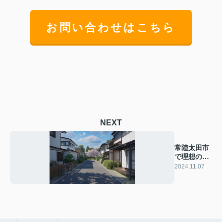
お問い合わせはこちら
NEXT
常陸太田市
で理想の中
古戸建を見
2024.11.07
つけるコ
ツ！