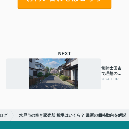
NEXT
常陸太田市
で理想の中
古戸建を見
2024.11.07
つけるコ
ツ！
ログ
水戸市の空き家売却 相場はいくら？ 最新の価格動向を解説