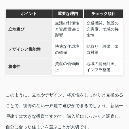
ポイント
重要な理由
チェック項目
生活の利便性
交通機関、施設の
立地選び
と資産価値に
充実度、地域の将
影響
来性
快適な住環境
間取り、設備、エ
デザインと機能性
の確保
コ対策
資産の価値向
地域の開発計画、
将来性
上
インフラ整備
このように、立地やデザイン、将来性をしっかりと見極める
ことで、後悔のない一戸建て選びができるでしょう。新築一
戸建ては大きな投資ですので、購入前にしっかりと調査し、
自分に合った住まいを選ぶことが大切です。