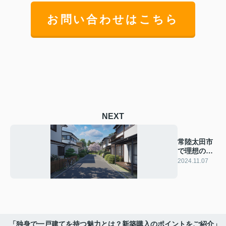
お問い合わせはこちら
NEXT
常陸太田市
で理想の中
古戸建を見
2024.11.07
つけるコ
ツ！
「独身で一戸建てを持つ魅力とは？新築購入のポイントをご紹介」