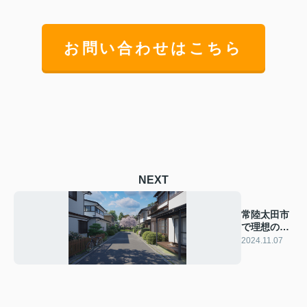
お問い合わせはこちら
NEXT
常陸太田市
で理想の中
古戸建を見
2024.11.07
つけるコ
ツ！