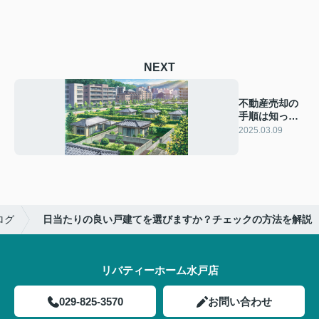
NEXT
不動産売却の
手順は知って
いますか？成
2025.03.09
功への手順を
ご紹介
ログ
日当たりの良い戸建てを選びますか？チェックの方法を解説
リバティーホーム水戸店
029-825-3570
お問い合わせ