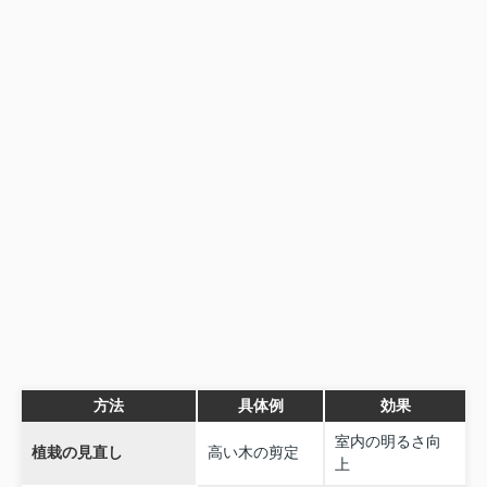
方法
具体例
効果
室内の明るさ向
植栽の見直し
高い木の剪定
上