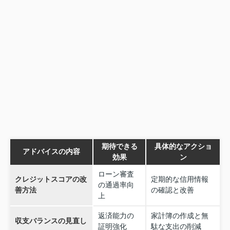
期待できる
具体的なアクショ
アドバイスの内容
効果
ン
ローン審査
クレジットスコアの改
定期的な信用情報
の通過率向
善方法
の確認と改善
上
返済能力の
家計簿の作成と無
収支バランスの見直し
証明強化
駄な支出の削減