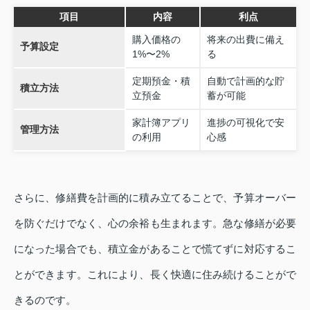
項目
内容
利点
購入価格の
将来の出費に備え
予算設定
1%〜2%
る
定期預金・積
自動で計画的な貯
積立方法
立預金
蓄が可能
家計簿アプリ
進捗の可視化で安
管理方法
の利用
心感
さらに、修繕費を計画的に積み立てることで、予算オーバー
を防ぐだけでなく、心の余裕も生まれます。急な修繕が必要
になった場合でも、積立金があることで慌てずに対応するこ
とができます。これにより、長く快適に住み続けることがで
きるのです。