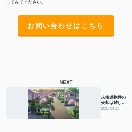
してみてください。
お問い合わせはこちら
NEXT
未接道物件の
売却は難し
い？成功への
2025.04.15
ステップを解
説