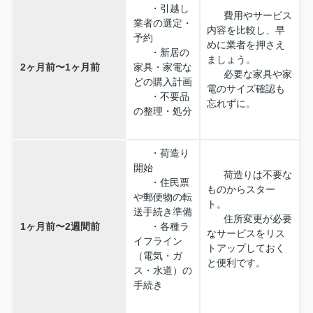
・引越し
費用やサービス
業者の選定・
内容を比較し、早
予約
めに業者を押さえ
・新居の
ましょう。
2ヶ月前〜1ヶ月前
家具・家電な
必要な家具や家
どの購入計画
電のサイズ確認も
・不要品
忘れずに。
の整理・処分
・荷造り
開始
荷造りは不要な
・住民票
ものからスター
や郵便物の転
ト。
送手続き準備
住所変更が必要
1ヶ月前〜2週間前
・各種ラ
なサービスをリス
イフライン
トアップしておく
（電気・ガ
と便利です。
ス・水道）の
手続き