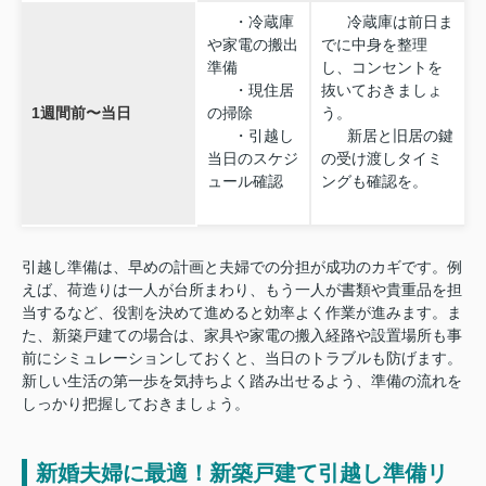
・冷蔵庫
冷蔵庫は前日ま
や家電の搬出
でに中身を整理
準備
し、コンセントを
・現住居
抜いておきましょ
1週間前〜当日
の掃除
う。
・引越し
新居と旧居の鍵
当日のスケジ
の受け渡しタイミ
ュール確認
ングも確認を。
引越し準備は、早めの計画と夫婦での分担が成功のカギです。例
えば、荷造りは一人が台所まわり、もう一人が書類や貴重品を担
当するなど、役割を決めて進めると効率よく作業が進みます。ま
た、新築戸建ての場合は、家具や家電の搬入経路や設置場所も事
前にシミュレーションしておくと、当日のトラブルも防げます。
新しい生活の第一歩を気持ちよく踏み出せるよう、準備の流れを
しっかり把握しておきましょう。
新婚夫婦に最適！新築戸建て引越し準備リ