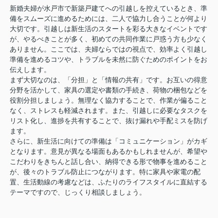
新婚夫婦が水戸市で新築戸建てへの引越しを控えているとき、準
備をスムーズに進めるためには、二人で協力し合うことが何より
大切です。引越しは新生活のスタートを彩る大きなイベントです
が、やるべきことが多く、初めての共同作業に戸惑う方も少なく
ありません。ここでは、夫婦ならではの視点で、効率よく引越し
準備を進めるコツや、トラブルを未然に防ぐためのポイントをお
伝えします。
まず大切なのは、「分担」と「情報の共有」です。お互いの得意
分野を活かして、家具の選定や書類の手続き、荷物の梱包などを
役割分担しましょう。無理なく協力することで、作業が偏ること
なく、ストレスも軽減されます。また、引越しに必要なタスクを
リスト化し、進捗を共有することで、抜け漏れや手配ミスを防げ
ます。
さらに、新生活に向けての準備は「コミュニケーション」がカギ
となります。意見が異なる場面もあるかもしれませんが、希望や
こだわりをきちんと話し合い、納得できる形で物事を進めること
が、後々のトラブル防止につながります。特に家具や家電の配
置、生活動線の考慮などは、ふたりのライフスタイルに直結する
テーマですので、じっくり相談しましょう。