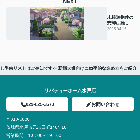
NEXT
未接道物件の
売却は難し
い？成功への
2025.04.15
ステップを解
説
し準備リストはご存知ですか 新婚夫婦向けに効率的な進め方をご紹介
リバティーホーム水戸店
029-825-3570
お問い合わせ
〒310-0836
茨城県水戸市元吉田町1484-18
営業時間：
10：00～19：00