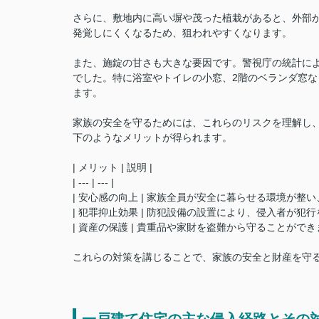
さらに、敷地内に高い塀や茂った植栽があると、外部
発覚しにくくなるため、狙われやすくなります。
また、施錠の甘さも大きな要因です。警視庁の統計に
でした。特に浴室やトイレの小窓、2階のベランダ窓
ます。
家族の安全を守るためには、これらのリスクを理解し
下のようなメリットが得られます。
| メリット | 説明 |
| --- | --- |
| 安心感の向上 | 家族全員が安全に暮らせる環境が整
| 犯罪抑止効果 | 防犯設備の設置により、侵入者が犯
| 資産の保護 | 貴重品や家財を盗難から守ることができま
これらの対策を講じることで、家族の安全と財産を守