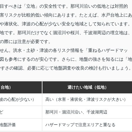
目すべきは「立地」の安全性です。那珂川沿いの低地とは対照的
害リスクが比較的低い傾向にあります。たとえば、水戸台地上に
や液状化、津波の心配が少ない安全な地域として知られています
地です。那珂川だけでなく涸沼川や桜川、千波湖周辺の埋立地は
の際には注意が必要です。
せん。洪水・土砂・津波の各リスク情報を「重ねるハザードマッ
図も参考にするのが安心です。さらに、地盤の強さを知るには「
れやすさの確認、必要に応じて地盤調査や改良の検討も行いましょう
（台地）
避けたい地域（低地）
波の心配が少ない）
高い（水害・液状化・津波リスクが大きい）
ど
那珂川・涸沼川沿い、千波湖周辺
地盤評価
ハザードマップで注意エリアと重なる