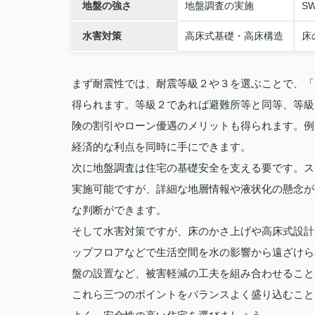
地盤の強さ
地盤調査の実施
S
水害対策
高床式基礎・高床構造
床
まず耐震性では、耐震等級２や３を選ぶことで、「
得られます。等級２であれば避難所等と同等、等級
険の割引やローン優遇のメリットも得られます。例
経済的な利点を同時に手にできます。
次に地盤調査は住宅の基礎安全を支える要です。ス
実施可能ですが、詳細な地層情報や液状化の懸念が
な判断ができます。
そして水害対策ですが、床のかさ上げや高床式設計
ップフロアなどで生活空間を水の影響から遠ざけら
盤の設置など、被害軽減の工夫を組み合わせること
これら三つのポイントをバランスよく盛り込むこと