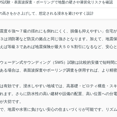
WS試験・表面波探査・ボーリングで地盤の硬さや液状化リスクを確認
の高さをかさ上げして、想定される浸水を避けやすく設計
震度６強〜７級の揺れにも倒れにくく、損傷も抑えやすい」住宅
３は消防署など防災の拠点と同じ強さとなります。加えて、地震
えば等級３であれば地震保険が最大５０％割引になるなど、安心
ウェーデン式サウンディング（SWS）試験は比較的安価で短時間
ある場合は、表面波探査やボーリング調査を併用すれば、より精
は有効です。浸水しやすい地域では、高基礎・ピロティ構造・ス
れます。さらに防水性の高い建材や設備の配置、高い位置への分
が大切です。
で、地震や水害に負けない安心の住まいづくりが可能です。リズ