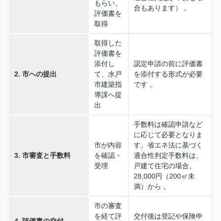
もらい、
合もあります） 。
評価書を
取得
取得した
評価書を
添付し
認定申請の前に評価書
2. 市への提出
て、水戸
を添付する形式が必要
市建築指
です 。
導課へ提
出
手数料は確認申請など
に応じて必要となりま
市が内容
す。省エネ法に基づく
3. 市審査と手数料
を確認・
適合性判定手数料は、
受理
戸建て住宅の場合、
28,000円（200㎡未
満）から 。
市の審査
を経て評
交付後は登記や保険申
4. 評価書の交付