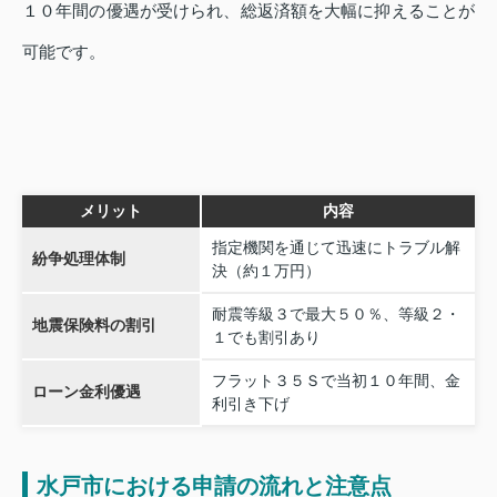
１０年間の優遇が受けられ、総返済額を大幅に抑えることが
可能です。
メリット
内容
指定機関を通じて迅速にトラブル解
紛争処理体制
決（約１万円）
耐震等級３で最大５０％、等級２・
地震保険料の割引
１でも割引あり
フラット３５Ｓで当初１０年間、金
ローン金利優遇
利引き下げ
水戸市における申請の流れと注意点