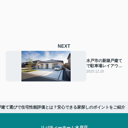
NEXT
水戸市の新築戸建て
で駐車場レイアウト
のコツは？家族が使
2025.12.20
いやすい設計ポイン
トもご紹介
戸建て選びで住宅性能評価とは？安心できる家探しのポイントをご紹介
リバティーホーム水戸店