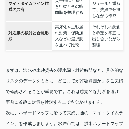
災害時にとるべ
マイ・タイムライン作
ジュールと重ね
き行動とその時
成の共有
て、夫婦で分担
間順を整理する
しながら作成
高床化や土砂崩
それぞれの懸念
対応策の検討と合意形
れ対策、保険加
と希望を率直に
成
入などの選択肢
出し合いながら
を並べて比較
整理
まずは、洪水や土砂災害の浸水深・継続時間など、具体的な
リスクのデータをもとに「どこまでが許容範囲か」をご夫婦
で確認されることが重要です。これは感覚的な判断を避け、
事前に冷静に対策を検討する上でも欠かせません。
次に、ハザードマップに沿って夫婦共通の「マイ・タイムラ
イン」を作成しましょう。水戸市では、洪水ハザードマップ