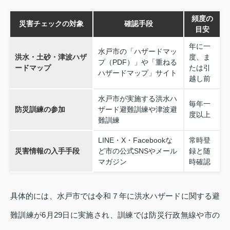
頻度の
災害チェックの対象
確認手段
目安
年に一
水戸市の「ハザードマッ
洪水・土砂・津波ハザ
度、ま
プ（PDF）」や「重ねる
ードマップ
たは引
ハザードマップ」サイト
越し前
水戸市が実施する洪水ハ
毎年一
防災訓練の参加
ザード避難訓練や津波避
度以上
難訓練
LINE・X・Facebookな
常時登
災害情報の入手手段
ど市の公式SNSやメール
録と随
マガジン
時確認
具体的には、水戸市では令和７年に洪水ハザードに関する避
難訓練が6月29日に実施され、訓練では防災行政無線や市の