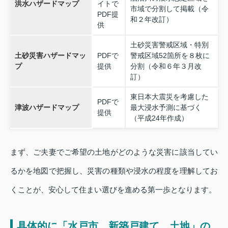
洪水ハザードマップ
イトで
市域で分割して掲載（令
PDF提
和２年改訂）
供
土砂災害警戒区域・特別
土砂災害ハザードマッ
PDFで
警戒区域52箇所を８枚に
プ
提供
分割（令和６年３月改
訂）
東日本大震災を考慮した
PDFで
津波ハザードマップ
最大浸水予測に基づく
提供
（平成24年作成）
まず、ご夫妻でご希望の土地がどのような災害に該当してい
るかを地図で把握し、災害の種類や浸水の程度を理解してお
くことが、安心して住まい選びを進める第一歩となります。
具体的に「水戸市 新築戸建て 土地」の