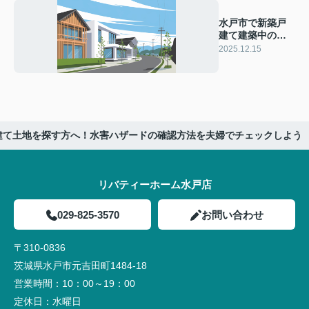
水戸市で新築戸
建て建築中のト
ラブル事例と
2025.12.15
は？未然に防ぐ
ポイントも紹介
建て土地を探す方へ！水害ハザードの確認方法を夫婦でチェックしよう
リバティーホーム水戸店
029-825-3570
お問い合わせ
〒310-0836
茨城県水戸市元吉田町1484-18
営業時間：
10：00～19：00
定休日：
水曜日