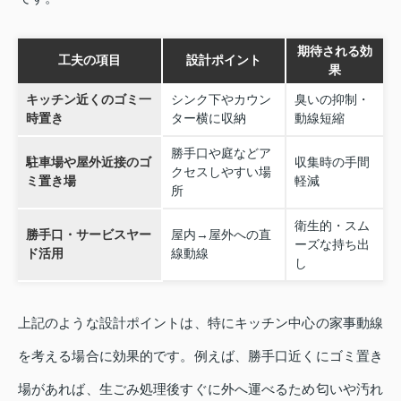
期待される効
工夫の項目
設計ポイント
果
キッチン近くのゴミ一
シンク下やカウン
臭いの抑制・
時置き
ター横に収納
動線短縮
勝手口や庭などア
駐車場や屋外近接のゴ
収集時の手間
クセスしやすい場
ミ置き場
軽減
所
衛生的・スム
勝手口・サービスヤー
屋内→屋外への直
ーズな持ち出
ド活用
線動線
し
上記のような設計ポイントは、特にキッチン中心の家事動線
を考える場合に効果的です。例えば、勝手口近くにゴミ置き
場があれば、生ごみ処理後すぐに外へ運べるため匂いや汚れ