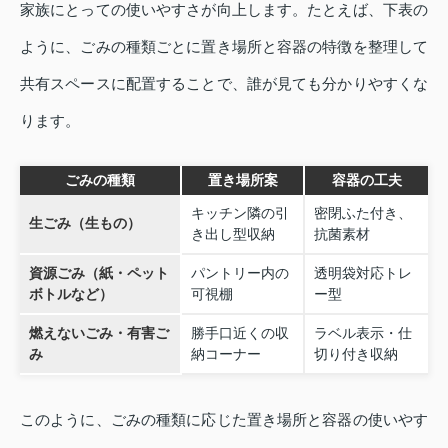
家族にとっての使いやすさが向上します。たとえば、下表の
ように、ごみの種類ごとに置き場所と容器の特徴を整理して
共有スペースに配置することで、誰が見ても分かりやすくな
ります。
ごみの種類
置き場所案
容器の工夫
キッチン隣の引
密閉ふた付き、
生ごみ（生もの）
き出し型収納
抗菌素材
資源ごみ（紙・ペット
パントリー内の
透明袋対応トレ
ボトルなど）
可視棚
ー型
燃えないごみ・有害ご
勝手口近くの収
ラベル表示・仕
み
納コーナー
切り付き収納
このように、ごみの種類に応じた置き場所と容器の使いやす