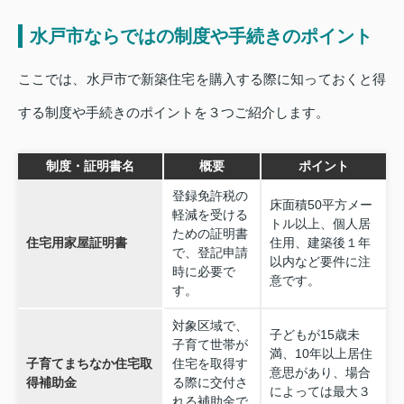
水戸市ならではの制度や手続きのポイント
ここでは、水戸市で新築住宅を購入する際に知っておくと得
する制度や手続きのポイントを３つご紹介します。
制度・証明書名
概要
ポイント
登録免許税の
床面積50平方メー
軽減を受ける
トル以上、個人居
ための証明書
住宅用家屋証明書
住用、建築後１年
で、登記申請
以内など要件に注
時に必要で
意です。
す。
対象区域で、
子どもが15歳未
子育て世帯が
満、10年以上居住
子育てまちなか住宅取
住宅を取得す
意思があり、場合
得補助金
る際に交付さ
によっては最大３
れる補助金で