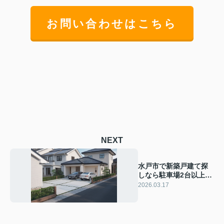
お問い合わせはこちら
NEXT
水戸市で新築戸建て探
しなら駐車場2台以上が
人気！夫婦の生活に役
2026.03.17
立つ物件の選び方をご
紹介