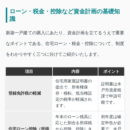
ローン・税金・控除など資金計画の基礎知
識
新築一戸建ての購入にあたり、資金計画を立てるうえで重要
なポイントである、住宅ローン・税金・控除について、制度
をわかりやすく三つに分けてご紹介いたします。
項目
内容
ポイント
住宅用家屋証明書の
証明書は水
提出で、所有権保
戸市資産税
登録免許税の軽減
存・移転、抵当権設
課で申請可
定の税率が軽減され
能です。
ます。
年末のローン残高に
初年度は確
応じた割合を所得税
定申告が必
住宅ローン控除（所得
から控除。控除しき
要で、水戸