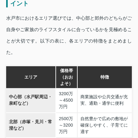
イント
水戸市におけるエリア選びでは、中心部と郊外のどちらがご
自身やご家族のライフスタイルに合っているかを見極めるこ
とが大切です。以下の表に、各エリアの特徴をまとめまし
た。
価格帯
エリア
（おお
特徴
よそ）
3200万
中心部（水戸駅周辺・
商業施設や公共交通が充
～4500
泉町など）
実、通勤・通学に便利
万円
2500万
自然豊かで広めの敷地が
北部（赤塚・見川・常
～3200
確保しやすく、子育てに
澄など）
万円
適す