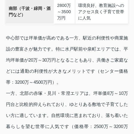
2800万
環境良好、教育施設への
南部（千波・緑岡・酒
～3500
アクセス良く子育て世帯
門など）
万円
に人気
中心部では坪単価が高めである一方、駅近の利便性や商業施
設の豊富さが魅力です。特に水戸駅前や泉町エリアでは、平
均坪単価が20万～30万円となることもあり、共働きご家庭な
どには通勤の利便性が大きなメリットです（センター価格
帯：3200万～4500万円）。
一方、北部の赤塚・見川・常澄エリアは、坪単価8万～10万
円台と比較的抑えられており、ゆとりある敷地で子育てした
い方に適しています。自然環境に恵まれており、落ち着いた
暮らしを望む世帯に人気です（価格帯：2500万～3200万