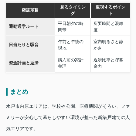
見るタイミン
重視するポイン
確認項目
グ
ト
平日朝夕の時
所要時間と混雑
通勤通学ルート
間帯
度
午前と午後の
室内明るさと静
日当たりと騒音
現地
かさ
購入前の家計
返済比率と貯蓄
資金計画と返済
整理
余力
まとめ
水戸市内原エリアは、学校や公園、医療機関がそろい、ファ
ミリーが安心して暮らしやすい環境が整った新築戸建ての人
気エリアです。