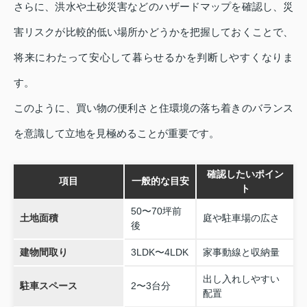
さらに、洪水や土砂災害などのハザードマップを確認し、災
害リスクが比較的低い場所かどうかを把握しておくことで、
将来にわたって安心して暮らせるかを判断しやすくなりま
す。
このように、買い物の便利さと住環境の落ち着きのバランス
を意識して立地を見極めることが重要です。
確認したいポイン
項目
一般的な目安
ト
50〜70坪前
土地面積
庭や駐車場の広さ
後
建物間取り
3LDK〜4LDK
家事動線と収納量
出し入れしやすい
駐車スペース
2〜3台分
配置