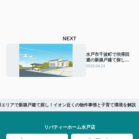
NEXT
水戸市千波町で渋滞回
避の新築戸建て探し
方！住宅ローン審査に
2026.04.24
不安な方向け立地選び
のコツ
原エリアで新築戸建て探し！イオン近くの物件事情と子育て環境を解説
リバティーホーム水戸店