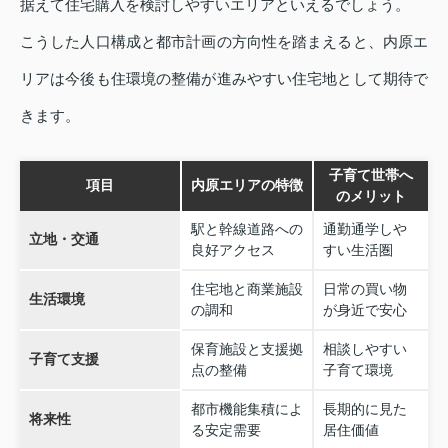
据えて住宅購入を検討しやすいエリアといえるでしょう。
こうした人口構成と都市計画の方向性を踏まえると、内原エ
リアは今後も住環境の整備が進みやすい住宅地として期待で
きます。
子育て世帯へ
項目
内原エリアの特徴
のメリット
駅と幹線道路への
通勤通学しや
立地・交通
良好アクセス
すい生活圏
住宅地と商業施設
日常の買い物
生活環境
の調和
が身近で安心
保育施設と支援拠
相談しやすい
子育て支援
点の整備
子育て環境
都市機能集積によ
長期的に見た
将来性
る安定需要
居住価値