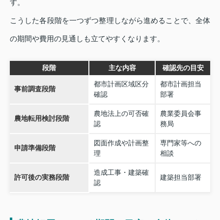
す。
こうした各段階を一つずつ整理しながら進めることで、全体
の期間や費用の見通しも立てやすくなります。
段階
主な内容
確認先の目安
都市計画区域区分
都市計画担当
事前調査段階
確認
部署
農地法上の可否確
農業委員会事
農地転用検討段階
認
務局
図面作成や計画整
専門家等への
申請準備段階
理
相談
造成工事・建築確
許可後の実務段階
建築担当部署
認