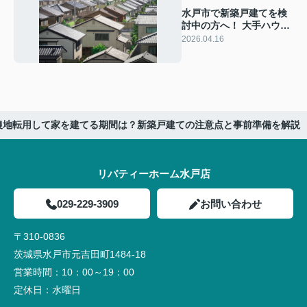
水戸市で新築戸建てを検
討中の方へ！ 大手ハウス
メーカーと地元優良工務
2026.04.16
店の価格差を不安なく知
る方法
農地転用して家を建てる期間は？新築戸建ての注意点と事前準備を解説
リバティーホーム水戸店
029-229-3909
お問い合わせ
〒310-0836
茨城県水戸市元吉田町1484-18
営業時間：
10：00～19：00
定休日：
水曜日