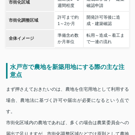
市街化区域
週間程度
確認申請
許可まで約
開発許可等後に造
市街化調整区域
1～2か月
成・建築確認
準備含め数
転用～造成～着工ま
全体イメージ
か月単位
で一連の流れ
水戸市で農地を新築用地にする際の主な注
意点
まず押さえておきたいのは、農地を住宅用地として利用する
場合、農地法に基づく許可や届出が必要になるという点で
す。
市街化区域内の農地であれば、多くの場合は農業委員会への
届出で足りますが、市街化調整区域などでは原則として農地