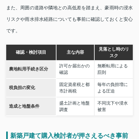
また、周囲の道路や隣地との高低差を踏まえ、豪雨時の浸水
リスクや雨水排水経路についても事前に確認しておくと安心
です。
見落とし時のリ
確認・検討項目
主な内容
スク
許可か届出かの
無断転用による
農地転用手続き区分
確認
罰則
固定資産税と都
毎年の負担増に
税負担の変化
市計画税
よる圧迫
盛土計画と地盤
不同沈下や浸水
造成と地盤条件
調査
被害
新築戸建て購入検討者が押さえるべき事前