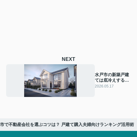
NEXT
水戸市の新築戸建
ては底冷えする？
冬の床暖房の必要
2026.05.17
性を見直す
市で不動産会社を選ぶコツは？ 戸建て購入夫婦向けランキング活用術