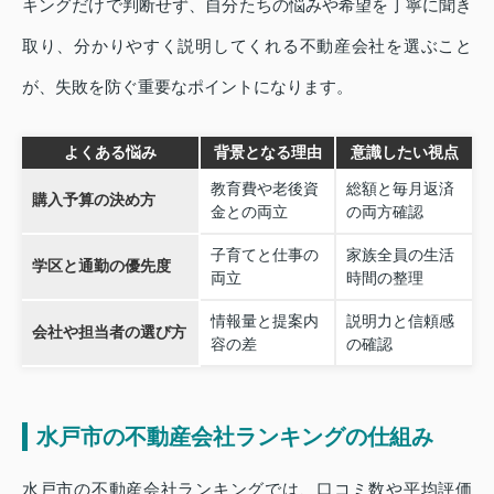
キングだけで判断せず、自分たちの悩みや希望を丁寧に聞き
取り、分かりやすく説明してくれる不動産会社を選ぶこと
が、失敗を防ぐ重要なポイントになります。
よくある悩み
背景となる理由
意識したい視点
教育費や老後資
総額と毎月返済
購入予算の決め方
金との両立
の両方確認
子育てと仕事の
家族全員の生活
学区と通勤の優先度
両立
時間の整理
情報量と提案内
説明力と信頼感
会社や担当者の選び方
容の差
の確認
水戸市の不動産会社ランキングの仕組み
水戸市の不動産会社ランキングでは、口コミ数や平均評価