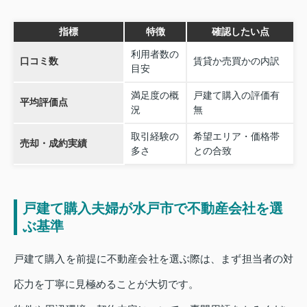
指標
特徴
確認したい点
利用者数の
口コミ数
賃貸か売買かの内訳
目安
満足度の概
戸建て購入の評価有
平均評価点
況
無
取引経験の
希望エリア・価格帯
売却・成約実績
多さ
との合致
戸建て購入夫婦が水戸市で不動産会社を選
ぶ基準
戸建て購入を前提に不動産会社を選ぶ際は、まず担当者の対
応力を丁寧に見極めることが大切です。