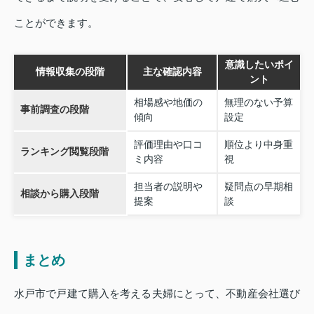
ことができます。
意識したいポイ
情報収集の段階
主な確認内容
ント
相場感や地価の
無理のない予算
事前調査の段階
傾向
設定
評価理由や口コ
順位より中身重
ランキング閲覧段階
ミ内容
視
担当者の説明や
疑問点の早期相
相談から購入段階
提案
談
まとめ
水戸市で戸建て購入を考える夫婦にとって、不動産会社選び