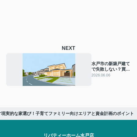
NEXT
水戸市の新築戸建て
で失敗しない？買っ
て後悔した家の共通
2026.06.06
点を徹底解説
探す現実的な家選び！子育てファミリー向けエリアと資金計画のポイント
リバティーホーム水戸店