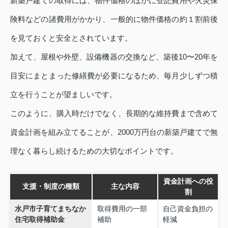
新築戸建ての取得には、物件価格のほかに登記費用や火災保
険料などの諸費用がかかり、一般的に物件価格の約１割前後
を見ておくと安全とされています。
加えて、屋根や外壁、設備機器の交換など、築後10〜20年を
目安にまとまった修繕費が必要になるため、毎月少しずつ積
立を行うことが望ましいです。
このように、購入時だけでなく、長期的な維持費まで含めて
資金計画を組み立てることが、2000万円台の新築戸建てで無
理なく暮らし続けるための大切なポイントです。
資金計画への役
支援・制度の種類
主な内容
割
水戸市子育てまちなか
取得費用の一部
自己資金負担の
住宅取得補助金
補助
軽減