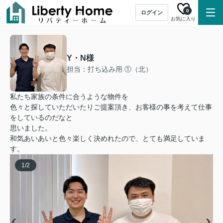
0
ログイン
お気に入り
Y・N様
担当：打ち込み用 ①（北）
私たち家族の条件に合うような物件を
色々と探していただいたりご提案頂き、お客様の事を考えて仕事
をしているのだなと
思いました。
和気あいあいと色々楽しく決めれたので、とても満足していま
す。
1
/
2