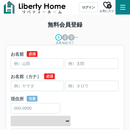
0
ログイン
お気に入り
無料会員登録
入力
確認
完了
お名前
必須
お名前（カナ）
必須
現住所
任意