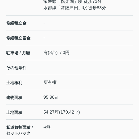
常磐線
「
偕楽園
」駅 徒歩73分
水郡線
「
常陸津田
」駅 徒歩83分
-
修繕積立金
-
修繕積立基金
有(3台) / 0円
駐車場 / 月額
その他条件
所有権
土地権利
95.98㎡
建物面積
54.27坪(179.42㎡)
土地面積
-/無
私道負担面積 /
セットバック