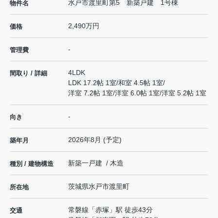
水戸市渡里町第5 新築戸建 1号棟
物件名
2,490万円
価格
-
管理費
4LDK
間取り / 詳細
LDK 17.2帖 1室
/
和室 4.5帖 1室
/
洋室 7.2帖 1室
/
洋室 6.0帖 1室
/
洋室 5.2帖 1室
-
向き
2026年8月 (予定)
築年月
新築一戸建 / 木造
種別 / 建物構造
茨城県
水戸市
渡里町
所在地
常磐線
「
赤塚
」駅 徒歩43分
交通