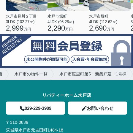
水戸市見川２丁目
水戸市堀町
水戸市堀町
3LDK (102.27㎡)
4LDK (96.26㎡)
4LDK (112.62㎡)
2,999
2,290
2,690
万円
万円
万円
店
水戸市の物件一覧
水戸市渡里町第5 新築戸建 1号棟
リバティーホーム水戸店
029-229-3909
お問い合わせ
〒310-0836
茨城県水戸市元吉田町1484-18