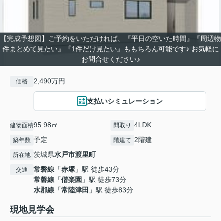
【完成予想図】ご予約をいただければ、『平日の空いた時間』『周辺物
件まとめて見たい』『1件だけ見たい』ももちろん可能です♪ お気軽に
お問合せください♪
2,490万円
価格
支払いシミュレーション
95.98㎡
4LDK
建物面積
間取り
予定
2階建
築年数
階建て
茨城県
水戸市
渡里町
所在地
常磐線
「
赤塚
」駅 徒歩43分
交通
常磐線
「
偕楽園
」駅 徒歩73分
水郡線
「
常陸津田
」駅 徒歩83分
現地見学会