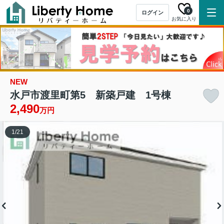
0
ログイン
お気に入り
NEW
水戸市渡里町第5 新築戸建 1号棟
2,490
万円
1
/
21