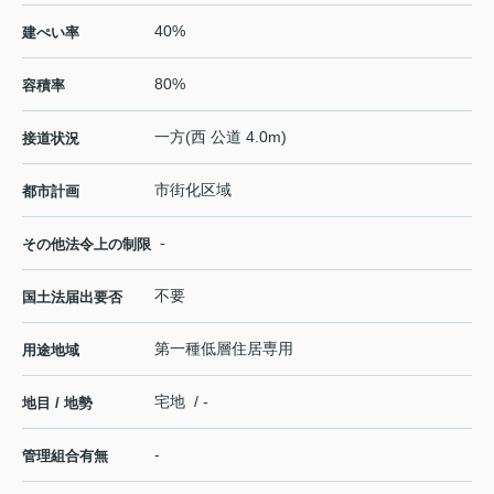
40%
建ぺい率
80%
容積率
一方(西 公道 4.0m)
接道状況
市街化区域
都市計画
-
その他法令上の制限
不要
国土法届出要否
第一種低層住居専用
用途地域
宅地 / -
地目 / 地勢
-
管理組合有無