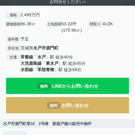
お問合せください♪
2,490万円
価格
96.38㎡
53.22坪
4LDK
建物面積
土地面積
間取り
(175.96㎡)
予定
築年数
茨城県
水戸市
酒門町
所在地
常磐線
「
水戸
」駅 徒歩40分
交通
大洗鹿島線
「
東水戸
」駅 徒歩45分
水郡線
「
常陸青柳
」駅 徒歩58分
LINEからお問い合わせ
無料
お問い合わせ
無料
水戸市酒門町第18 2号棟 新築戸建の販売中物件