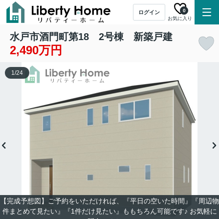
0
ログイン
お気に入り
水戸市酒門町第18 2号棟 新築戸建
2,490万円
1
/
24
【完成予想図】ご予約をいただければ、『平日の空いた時間』『周辺物
件まとめて見たい』『1件だけ見たい』ももちろん可能です♪ お気軽に