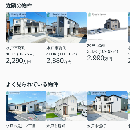
近隣の物件
水戸市堀町
水戸市曙町
水戸市堀町
3LDK (109.92㎡)
4LDK (96.25㎡)
4LDK (111.16㎡)
4
2,990
2,290
2,880
万円
万円
万円
よく見られている物件
水戸市見川２丁目
水戸市堀町
水戸市堀町