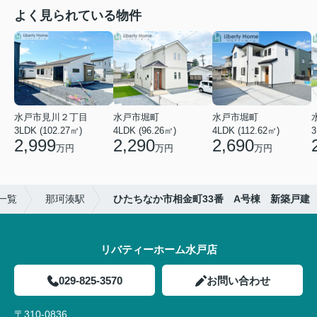
よく見られている物件
水戸市見川２丁目
水戸市堀町
水戸市堀町
3LDK (102.27㎡)
4LDK (96.26㎡)
4LDK (112.62㎡)
2,999
2,290
2,690
万円
万円
万円
一覧
那珂湊駅
ひたちなか市相金町33番 A号棟 新築戸建
リバティーホーム水戸店
029-825-3570
お問い合わせ
〒310-0836