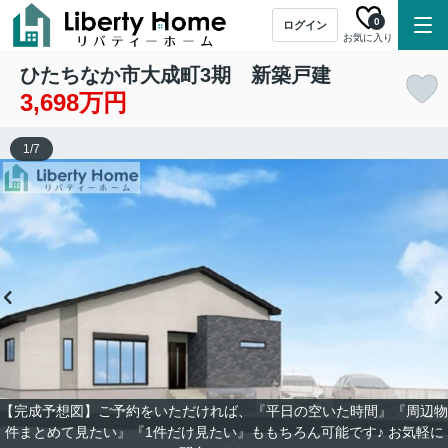
0
ログイン
お気に入り
ひたちなか市大成町3期 新築戸建
3,698万円
1
/
7
【完成予想図】ご予約をいただければ、『平日の空いた時間』『周辺物
件まとめて見たい』『1件だけ見たい』ももちろん可能です♪ お気軽に