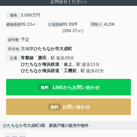
お問合せください♪
3,698万円
価格
95.13㎡
85.99坪
4LDK
建物面積
土地面積
間取り
(284.27㎡)
予定
築年数
茨城県
ひたちなか市
大成町
所在地
常磐線
「
勝田
」駅 徒歩29分
交通
ひたちなか海浜鉄道
「
金上
」駅 徒歩11分
ひたちなか海浜鉄道
「
工機前
」駅 徒歩22分
LINEからお問い合わせ
無料
お問い合わせ
無料
ひたちなか市大成町3期 新築戸建の販売中物件