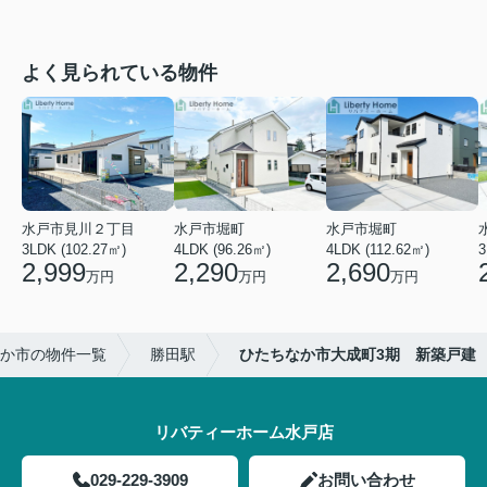
よく見られている物件
水戸市見川２丁目
水戸市堀町
水戸市堀町
3LDK (102.27㎡)
4LDK (96.26㎡)
4LDK (112.62㎡)
2,999
2,290
2,690
万円
万円
万円
か市の物件一覧
勝田駅
ひたちなか市大成町3期 新築戸建
リバティーホーム水戸店
029-229-3909
お問い合わせ