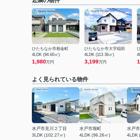
近隣の物件
ひたちなか市相金町
ひたちなか市大字稲田
4LDK (94.60㎡)
4LDK (113.36㎡)
4
1,980
3,199
1
万円
万円
よく見られている物件
水戸市見川２丁目
水戸市堀町
水戸市
3LDK (102.27㎡)
4LDK (96.26㎡)
4LDK 