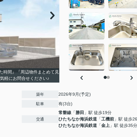
た時間』『周辺物件まとめて見
お気軽にお問合せください♪
2026年9月(予定)
築年
有(3台)
駐車
常磐線
「
勝田
」駅 徒歩19分
ひたちなか海浜鉄道
「
工機前
」駅 徒歩2
交通
ひたちなか海浜鉄道
「
金上
」駅 徒歩35