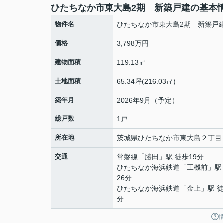
ひたちなか市東大島2期 新築戸建の基本
物件名
ひたちなか市東大島2期 新築戸
価格
3,798万円
建物面積
119.13㎡
土地面積
65.34坪(216.03㎡)
築年月
2026年9月（予定）
総戸数
1戸
所在地
茨城県
ひたちなか市
東大島
２丁目
交通
常磐線
「
勝田
」駅 徒歩19分
ひたちなか海浜鉄道
「
工機前
」駅
26分
ひたちなか海浜鉄道
「
金上
」駅 徒
分