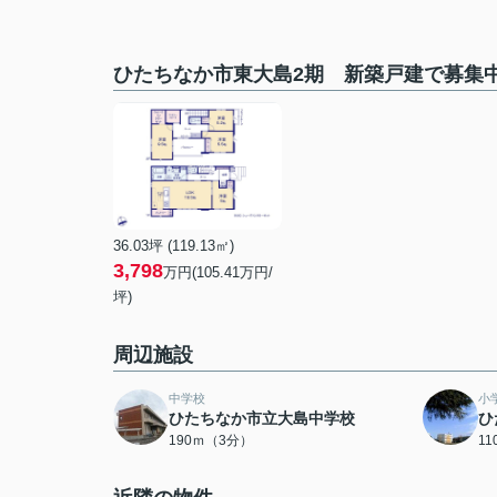
ひたちなか市東大島2期 新築戸建で募集
36.03坪 (119.13㎡)
3,798
万円(105.41万円/
坪)
周辺施設
中学校
小
ひたちなか市立大島中学校
ひ
190ｍ（3分）
1