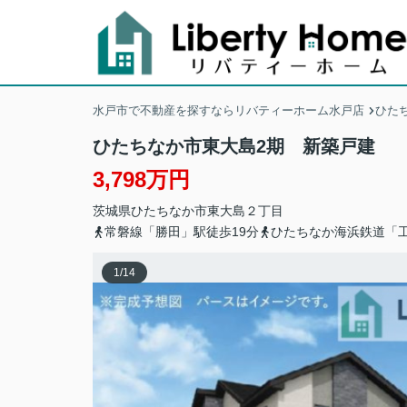
水戸市で不動産を探すならリバティーホーム水戸店
ひた
ひたちなか市東大島2期 新築戸建
3,798万円
茨城県
ひたちなか市
東大島
２丁目
常磐線「勝田」駅徒歩19分
ひたちなか海浜鉄道「工
1
/
14