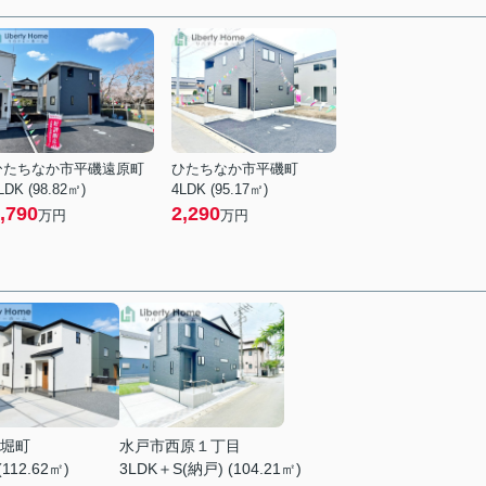
ひたちなか市平磯遠原町
ひたちなか市平磯町
LDK (98.82㎡)
4LDK (95.17㎡)
,790
2,290
万円
万円
堀町
水戸市西原１丁目
(112.62㎡)
3LDK＋S(納戸) (104.21㎡)