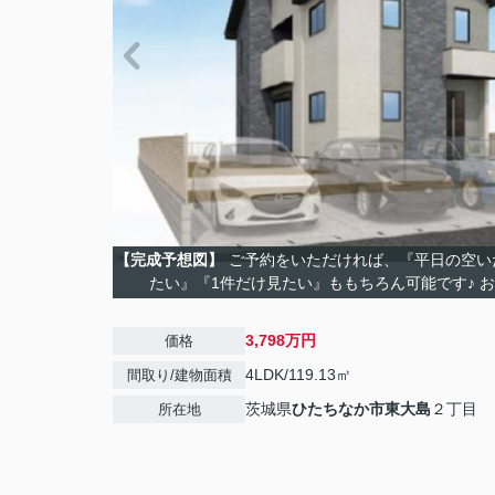
【完成予想図】
ご予約をいただければ、『平日の空い
たい』『1件だけ見たい』ももちろん可能です♪ 
3,798万円
価格
4LDK/119.13㎡
間取り/建物面積
茨城県
ひたちなか市
東大島
２丁目
所在地