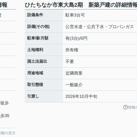
情報
ひたちなか市東大島2期 新築戸建の詳細情
建
設備条件
駐車3台可
設備(その他)
公営水道・公共下水・プロパンガス
駐車場/月額
有(3台)/0円
土地権利
所有権
国土法届出
不要
用途地域
近隣商業
取引態様
一般媒介
引渡し
2026年10月中旬
 徒歩
情報
歩35
情報の見方