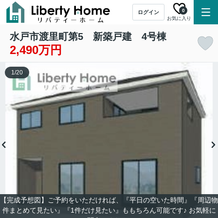
0
ログイン
お気に入り
水戸市渡里町第5 新築戸建 4号棟
2,490万円
1
/
20
【完成予想図】ご予約をいただければ、『平日の空いた時間』『周辺物
件まとめて見たい』『1件だけ見たい』ももちろん可能です♪ お気軽に