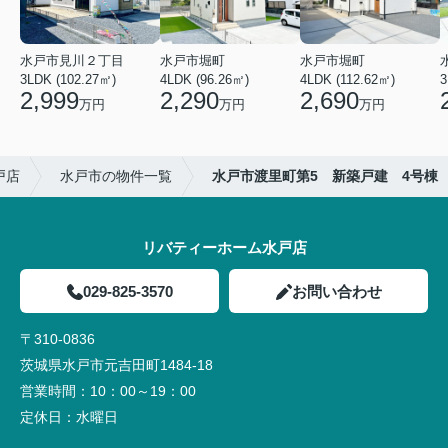
水戸市見川２丁目
水戸市堀町
水戸市堀町
3LDK (102.27㎡)
4LDK (96.26㎡)
4LDK (112.62㎡)
2,999
2,290
2,690
万円
万円
万円
戸店
水戸市の物件一覧
水戸市渡里町第5 新築戸建 4号棟
リバティーホーム水戸店
029-825-3570
お問い合わせ
〒310-0836
茨城県水戸市元吉田町1484-18
営業時間：
10：00～19：00
定休日：
水曜日