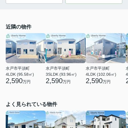
近隣の物件
水戸市平須町
水戸市平須町
水戸市平須町
4LDK (95.58㎡)
3SLDK (93.96㎡)
4LDK (102.06㎡)
4
2,590
2,590
2,590
万円
万円
万円
よく見られている物件