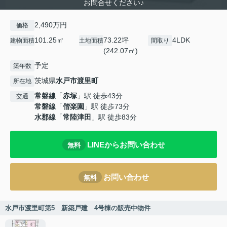
お問合せください♪
2,490万円
価格
101.25㎡
73.22坪
4LDK
建物面積
土地面積
間取り
(242.07㎡)
予定
築年数
茨城県
水戸市
渡里町
所在地
常磐線
「
赤塚
」駅 徒歩43分
交通
常磐線
「
偕楽園
」駅 徒歩73分
水郡線
「
常陸津田
」駅 徒歩83分
LINEからお問い合わせ
無料
お問い合わせ
無料
水戸市渡里町第5 新築戸建 4号棟の販売中物件