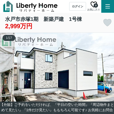
0
ログイン
お気に入り
水戸市赤塚1期 新築戸建 1号棟
2,999万円
1
/
17
【外観】ご予約をいただければ、『平日の空いた時間』『周辺物件まと
めて見たい』『1件だけ見たい』ももちろん可能です♪ お気軽にお問合