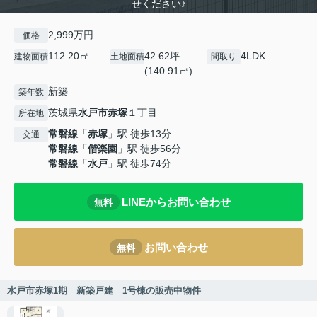
せください♪
2,999万円
価格
112.20㎡
42.62坪
4LDK
建物面積
土地面積
間取り
(140.91㎡)
新築
築年数
茨城県
水戸市
赤塚
１丁目
所在地
常磐線
「
赤塚
」駅 徒歩13分
交通
常磐線
「
偕楽園
」駅 徒歩56分
常磐線
「
水戸
」駅 徒歩74分
LINEからお問い合わせ
無料
お問い合わせ
無料
水戸市赤塚1期 新築戸建 1号棟の販売中物件