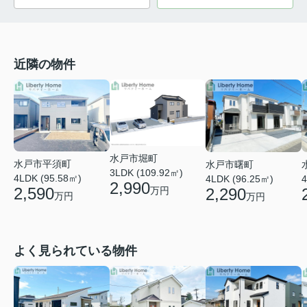
近隣の物件
水戸市堀町
水戸市平須町
水戸市曙町
3LDK (109.92㎡)
4LDK (95.58㎡)
4LDK (96.25㎡)
4
2,990
2,590
2,290
万円
万円
万円
よく見られている物件