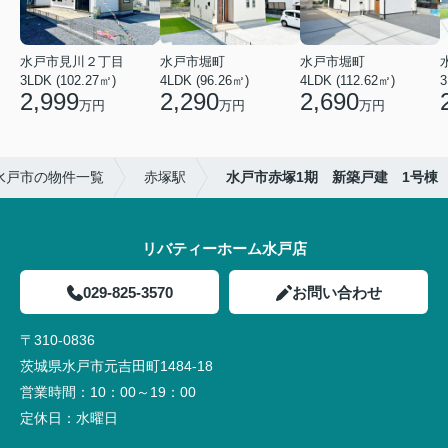
水戸市見川２丁目
水戸市堀町
水戸市堀町
3LDK (102.27㎡)
4LDK (96.26㎡)
4LDK (112.62㎡)
2,999
2,290
2,690
万円
万円
万円
水戸市の物件一覧
赤塚駅
水戸市赤塚1期 新築戸建 1号棟
リバティーホーム水戸店
029-825-3570
お問い合わせ
〒310-0836
茨城県水戸市元吉田町1484-18
営業時間：
10：00～19：00
定休日：
水曜日