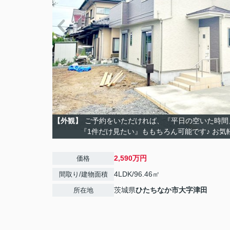
【外観】
ご予約をいただければ、『平日の空いた時間
『1件だけ見たい』ももちろん可能です♪ お気
2,590万円
価格
4LDK/96.46㎡
間取り/建物面積
茨城県
ひたちなか市
大字津田
所在地