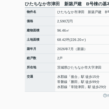
ひたちなか市津田 新築戸建 B号棟の基
物件名
ひたちなか市津田 新築戸建 B
価格
2,590万円
建物面積
96.46㎡
土地面積
68.42坪(226.20㎡)
築年月
2026年7月（新築）
総戸数
2戸
所在地
茨城県
ひたちなか市
大字津田
交通
水郡線
「
後台
」駅 徒歩15分
常磐線
「
勝田
」駅 徒歩99分
水郡線
「
常陸津田
」駅 徒歩29分