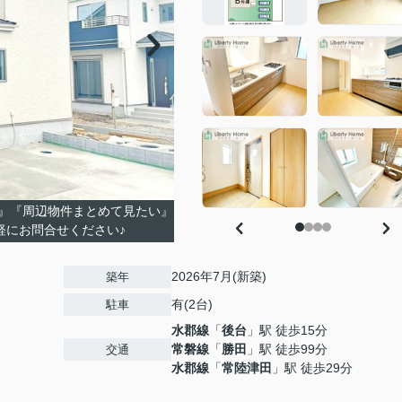
』『周辺物件まとめて見たい』
軽にお問合せください♪
2026年7月(新築)
築年
有(2台)
駐車
水郡線
「
後台
」駅 徒歩15分
常磐線
「
勝田
」駅 徒歩99分
交通
水郡線
「
常陸津田
」駅 徒歩29分