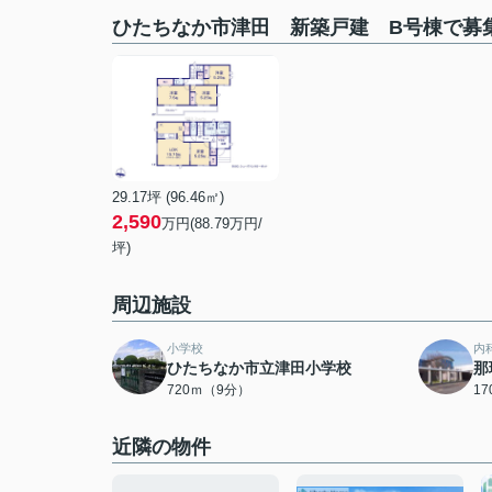
ひたちなか市津田 新築戸建 B号棟で募
29.17坪 (96.46㎡)
2,590
万円(88.79万円/
坪)
周辺施設
小学校
内
ひたちなか市立津田小学校
那
720ｍ（9分）
1
近隣の物件