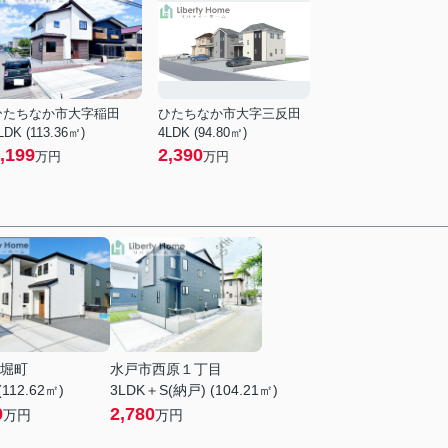
ひたちなか市大字稲田
ひたちなか市大字三反田
LDK (113.36㎡)
4LDK (94.80㎡)
,199
2,390
万円
万円
堀町
水戸市西原１丁目
(112.62㎡)
3LDK＋S(納戸) (104.21㎡)
0
2,780
万円
万円