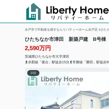
水戸市で不動産を探すならリバティーホーム水戸店
ひた
ひたちなか市津田 新築戸建 B号棟
2,590万円
茨城県
ひたちなか市
大字津田
水郡線「後台」駅徒歩15分
常磐線「勝田」駅徒歩9
1
/
32