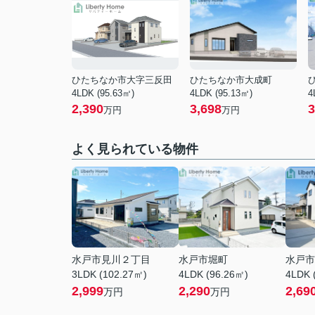
ひたちなか市大字三反田
ひたちなか市大成町
4LDK (95.63㎡)
4LDK (95.13㎡)
4
2,390
3,698
3
万円
万円
よく見られている物件
水戸市見川２丁目
水戸市堀町
水戸市
3LDK (102.27㎡)
4LDK (96.26㎡)
4LDK 
2,999
2,290
2,69
万円
万円