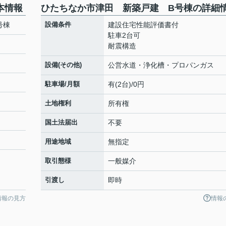
本情報
ひたちなか市津田 新築戸建 B号棟の詳細
号棟
設備条件
建設住宅性能評価書付
駐車2台可
耐震構造
設備(その他)
公営水道・浄化槽・プロパンガス
駐車場/月額
有(2台)/0円
土地権利
所有権
国土法届出
不要
用途地域
無指定
取引態様
一般媒介
引渡し
即時
情報の見方
情報