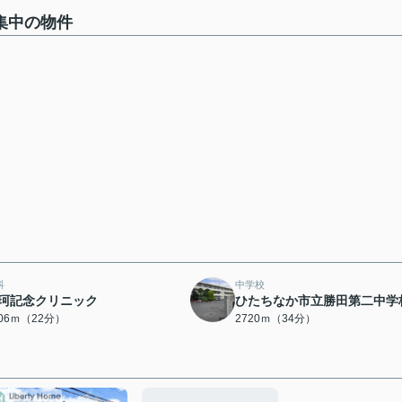
集中の物件
科
中学校
珂記念クリニック
ひたちなか市立勝田第二中学
706ｍ（22分）
2720ｍ（34分）