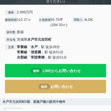
せください♪
2,999万円
価格
112.27㎡
55.75坪
4LDK
建物面積
土地面積
間取り
(184.33㎡)
新築
築年数
茨城県
水戸市
元吉田町
所在地
常磐線
「
水戸
」駅 徒歩28分
交通
常磐線
「
偕楽園
」駅 徒歩51分
水郡線
「
常陸青柳
」駅 徒歩51分
LINEからお問い合わせ
無料
お問い合わせ
無料
水戸市元吉田町6期 新築戸建の販売中物件