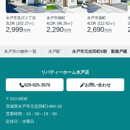
水戸市見川２丁目
水戸市堀町
水戸市堀町
3LDK (102.27㎡)
4LDK (96.26㎡)
4LDK (112.62㎡)
2,999
2,290
2,690
万円
万円
万円
水戸市の物件一覧
水戸駅
水戸市元吉田町6期 新築戸建
リバティーホーム水戸店
029-825-3570
お問い合わせ
〒310-0836
茨城県水戸市元吉田町1484-18
営業時間：
10：00～19：00
定休日：
水曜日