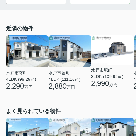
近隣の物件
水戸市堀町
水戸市曙町
水戸市堀町
3LDK (109.92㎡)
4LDK (96.25㎡)
4LDK (111.16㎡)
4
2,990
2,290
2,880
万円
万円
万円
よく見られている物件