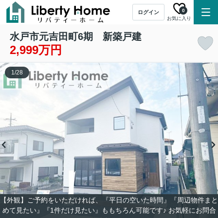
0
ログイン
お気に入り
水戸市元吉田町6期 新築戸建
2,999万円
1
/
28
【外観】ご予約をいただければ、『平日の空いた時間』『周辺物件まと
めて見たい』『1件だけ見たい』ももちろん可能です♪ お気軽にお問合