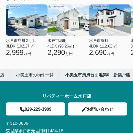
水戸市見川２丁目
水戸市堀町
水戸市堀町
3LDK (102.27㎡)
4LDK (96.26㎡)
4LDK (112.62㎡)
2,999
2,290
2,690
万円
万円
万円
店
小美玉市の物件一覧
小美玉市清風台団地第6 新築戸建
リバティーホーム水戸店
029-229-3909
お問い合わせ
〒310-0836
茨城県水戸市元吉田町1484-18