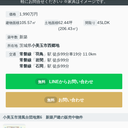
軽にお問合せください♪ ※家具はイメージです。
1,990万円
価格
105.57㎡
62.44坪
4SLDK
建物面積
土地面積
間取り
(206.43㎡)
新築
築年数
茨城県
小美玉市
西郷地
所在地
常磐線
「
羽鳥
」駅 徒歩99分車19分 11.0km
交通
常磐線
「
岩間
」駅 徒歩99分
常磐線
「
石岡
」駅 徒歩99分
LINEからお問い合わせ
無料
お問い合わせ
無料
小美玉市清風台団地第6 新築戸建の販売中物件