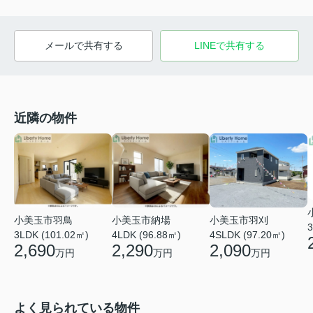
メールで共有する
LINEで共有する
近隣の物件
小美玉市羽鳥
小美玉市納場
小美玉市羽刈
3
3LDK (101.02㎡)
4LDK (96.88㎡)
4SLDK (97.20㎡)
2,690
2,290
2,090
万円
万円
万円
よく見られている物件