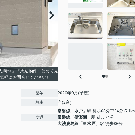
た時間』『周辺物件まとめて見
お気軽にお問合せください♪
2026年9月(予定)
築年
有(2台)
駐車
常磐線
「
水戸
」駅 徒歩65分車24分 5.1k
常磐線
「
偕楽園
」駅 徒歩74分
交通
大洗鹿島線
「
東水戸
」駅 徒歩86分