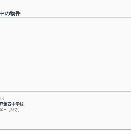
集中の物件
学校
戸第四中学校
800ｍ（23分）