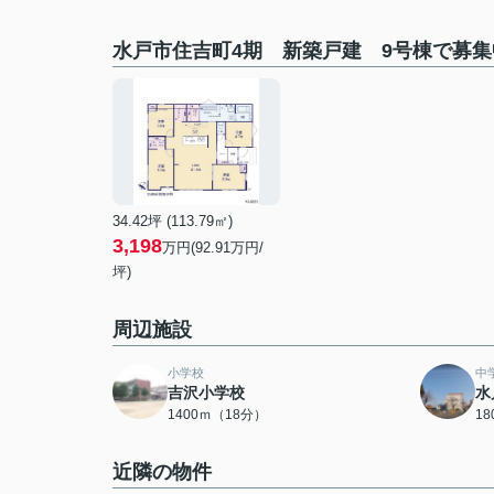
水戸市住吉町4期 新築戸建 9号棟で募
34.42坪 (113.79㎡)
3,198
万円(92.91万円/
坪)
周辺施設
小学校
中
吉沢小学校
水
1400ｍ（18分）
1
近隣の物件