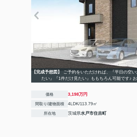
【完成予想図】
ご予約をいただければ、『平日の空い
たい』『1件だけ見たい』ももちろん可能です♪ 
3,198万円
価格
4LDK/113.79㎡
間取り/建物面積
茨城県
水戸市
住吉町
所在地