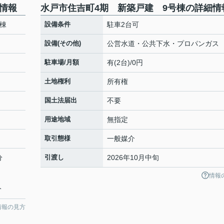
情報
水戸市住吉町4期 新築戸建 9号棟の詳細情
棟
設備条件
駐車2台可
設備(その他)
公営水道・公共下水・プロパンガス
駐車場/月額
有(2台)/0円
土地権利
所有権
国土法届出
不要
用途地域
無指定
取引態様
一般媒介
分
引渡し
2026年10月中旬
情報
分
情報の見方