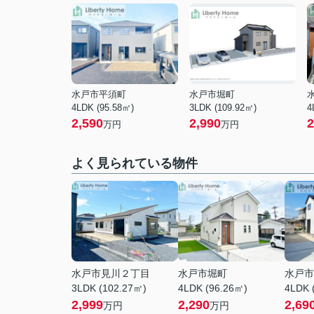
水戸市平須町
水戸市堀町
4LDK (95.58㎡)
3LDK (109.92㎡)
4
2,590
2,990
2
万円
万円
よく見られている物件
水戸市見川２丁目
水戸市堀町
水戸市
3LDK (102.27㎡)
4LDK (96.26㎡)
4LDK 
2,999
2,290
2,69
万円
万円