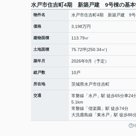
水戸市住吉町4期 新築戸建 9号棟の基本
物件名
水戸市住吉町4期 新築戸建 9号
価格
3,198万円
建物面積
113.79㎡
土地面積
75.72坪(250.34㎡)
築年月
2026年9月（予定）
総戸数
10戸
所在地
茨城県
水戸市
住吉町
交通
常磐線
「
水戸
」駅 徒歩65分車24
5.1km
常磐線
「
偕楽園
」駅 徒歩74分
大洗鹿島線
「
東水戸
」駅 徒歩86