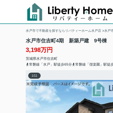
水戸市で不動産を探すならリバティーホーム水戸店
水戸
水戸市住吉町4期 新築戸建 9号棟
3,198万円
茨城県
水戸市
住吉町
常磐線「水戸」駅徒歩65分
常磐線「偕楽園」駅徒歩
1
/
11