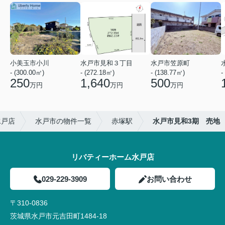
小美玉市小川
水戸市見和３丁目
水戸市笠原町
- (300.00㎡)
- (272.18㎡)
- (138.77㎡)
-
250
1,640
500
万円
万円
万円
水戸店
水戸市の物件一覧
赤塚駅
水戸市見和3期 売地
リバティーホーム水戸店
029-229-3909
お問い合わせ
〒310-0836
茨城県水戸市元吉田町1484-18