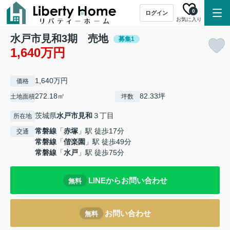
0
ログイン
お気に入り
水戸市見和3期 売地
募集1
1,640万円
1,640万円
価格
272.18㎡
82.33坪
土地面積
坪数
茨城県
水戸市
見和
３丁目
所在地
常磐線
「
赤塚
」駅 徒歩17分
交通
常磐線
「
偕楽園
」駅 徒歩49分
常磐線
「
水戸
」駅 徒歩75分
LINEからお問い合わせ
無料
お問い合わせ
無料