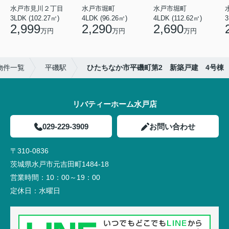
水戸市見川２丁目
水戸市堀町
水戸市堀町
3LDK (102.27㎡)
4LDK (96.26㎡)
4LDK (112.62㎡)
2,999
2,290
2,690
万円
万円
万円
物件一覧
平磯駅
ひたちなか市平磯町第2 新築戸建 4号棟
リバティーホーム水戸店
029-229-3909
お問い合わせ
〒310-0836
茨城県水戸市元吉田町1484-18
営業時間：
10：00～19：00
定休日：
水曜日