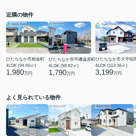
近隣の物件
ひたちなか市相金町
ひたちなか市大字稲
ひたちなか市平磯遠原町
4LDK (94.60㎡)
4LDK (113.36㎡)
4LDK (98.82㎡)
1,980
3,199
1,790
万円
万円
万円
よく見られている物件