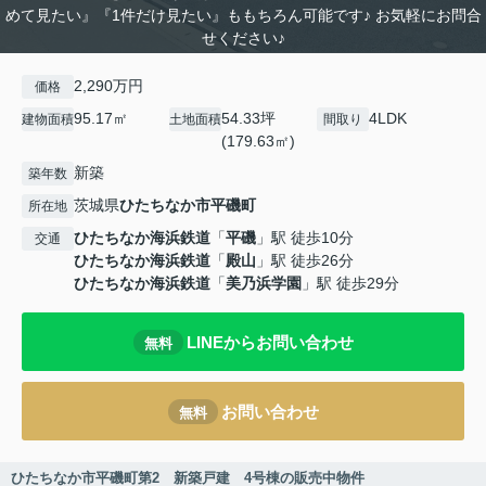
めて見たい』『1件だけ見たい』ももちろん可能です♪ お気軽にお問合
せください♪
2,290万円
価格
95.17㎡
54.33坪
4LDK
建物面積
土地面積
間取り
(179.63㎡)
新築
築年数
茨城県
ひたちなか市
平磯町
所在地
ひたちなか海浜鉄道
「
平磯
」駅 徒歩10分
交通
ひたちなか海浜鉄道
「
殿山
」駅 徒歩26分
ひたちなか海浜鉄道
「
美乃浜学園
」駅 徒歩29分
LINEからお問い合わせ
無料
お問い合わせ
無料
ひたちなか市平磯町第2 新築戸建 4号棟の販売中物件