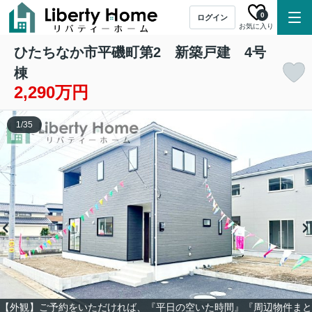
0
ログイン
お気に入り
ひたちなか市平磯町第2 新築戸建 4号
棟
2,290万円
1
/
35
【外観】ご予約をいただければ、『平日の空いた時間』『周辺物件まと