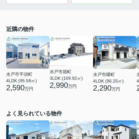
近隣の物件
水戸市堀町
水戸市平須町
水戸市曙町
3LDK (109.92㎡)
4LDK (95.58㎡)
4LDK (96.25㎡)
4
2,990
2,590
2,290
万円
万円
万円
よく見られている物件