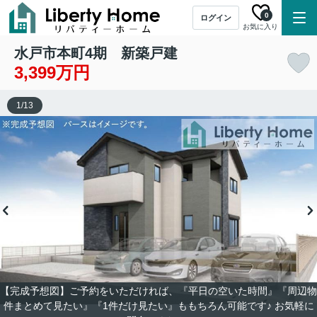
0
ログイン
お気に入り
水戸市本町4期 新築戸建
3,399万円
1
/
13
【完成予想図】ご予約をいただければ、『平日の空いた時間』『周辺物
件まとめて見たい』『1件だけ見たい』ももちろん可能です♪ お気軽に