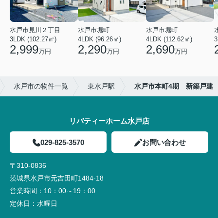
水戸市見川２丁目
水戸市堀町
水戸市堀町
3LDK (102.27㎡)
4LDK (96.26㎡)
4LDK (112.62㎡)
2,999
2,290
2,690
万円
万円
万円
水戸市の物件一覧
東水戸駅
水戸市本町4期 新築戸建
リバティーホーム水戸店
029-825-3570
お問い合わせ
〒310-0836
茨城県水戸市元吉田町1484-18
営業時間：
10：00～19：00
定休日：
水曜日