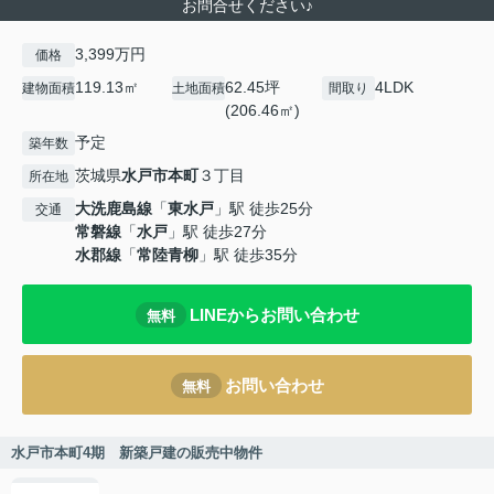
お問合せください♪
3,399万円
価格
119.13㎡
62.45坪
4LDK
建物面積
土地面積
間取り
(206.46㎡)
予定
築年数
茨城県
水戸市
本町
３丁目
所在地
大洗鹿島線
「
東水戸
」駅 徒歩25分
交通
常磐線
「
水戸
」駅 徒歩27分
水郡線
「
常陸青柳
」駅 徒歩35分
LINEからお問い合わせ
無料
お問い合わせ
無料
水戸市本町4期 新築戸建の販売中物件