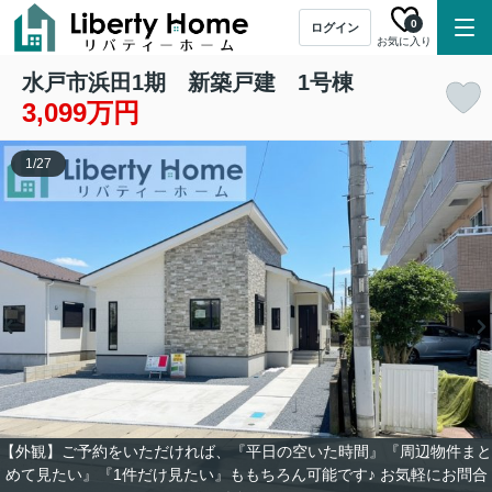
0
ログイン
お気に入り
水戸市浜田1期 新築戸建 1号棟
3,099万円
1
/
27
【外観】ご予約をいただければ、『平日の空いた時間』『周辺物件まと
めて見たい』『1件だけ見たい』ももちろん可能です♪ お気軽にお問合