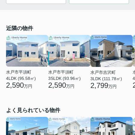
近隣の物件
水戸市平須町
水戸市平須町
水戸市吉沢町
4LDK (95.58㎡)
3SLDK (93.96㎡)
4
3LDK (111.78㎡)
2,590
2,590
2,799
万円
万円
万円
よく見られている物件