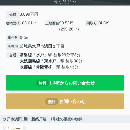
せください♪
3,099万円
価格
103.61㎡
90.53坪
3LDK
建物面積
土地面積
間取り
(299.28㎡)
新築
築年数
茨城県
水戸市
浜田
１丁目
所在地
常磐線
「
水戸
」駅 徒歩29分車8分
交通
大洗鹿島線
「
東水戸
」駅 徒歩30分
水郡線
「
常陸青柳
」駅 徒歩43分
LINEからお問い合わせ
無料
お問い合わせ
無料
水戸市浜田1期 新築戸建 1号棟の販売中物件