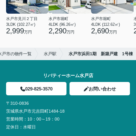
水戸市見川２丁目
水戸市堀町
水戸市堀町
3LDK (102.27㎡)
4LDK (96.26㎡)
4LDK (112.62㎡)
2,999
2,290
2,690
万円
万円
万円
水戸市の物件一覧
水戸駅
水戸市浜田1期 新築戸建 1号棟
リバティーホーム水戸店
029-825-3570
お問い合わせ
〒310-0836
茨城県水戸市元吉田町1484-18
営業時間：
10：00～19：00
定休日：
水曜日