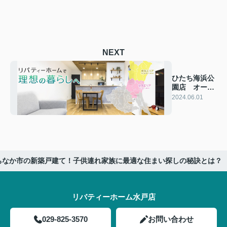
NEXT
ひたち海浜公
園店 オープ
ンいたしまし
2024.06.01
た！
ちなか市の新築戸建て！子供連れ家族に最適な住まい探しの秘訣とは？
リバティーホーム水戸店
029-825-3570
お問い合わせ