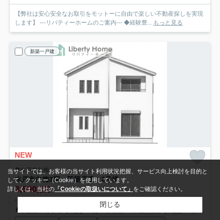
【弊社は安心安全なお取引をモットーに自由で楽しい不動産探しを実現
します】 ---リバティーホームのご案内--- ◆経験豊...
もっと見る
新築一戸建
NEW
水戸市白梅
当サイトでは、お客様の当サイト利用状況把握、サービス向上検討を目的と
水戸市白梅3期 新築戸建 2号棟
して、クッキー（Cookie）を使用しています。
3,590
詳しくは、当社の
「Cookieの取扱いについて」
をご確認ください。
万円
- / 122.55㎡ / 3LDK /予定
閉じる
常磐線「水戸」駅 徒歩15分
水郡線「常陸青柳」駅 徒歩41分
大洗