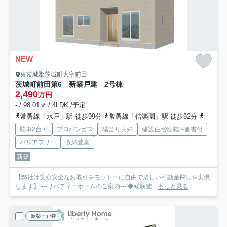
NEW
東茨城郡茨城町大字前田
茨城町前田第6 新築戸建 2号棟
2,490
万円
- / 98.01㎡ / 4LDK /予定
常磐線「水戸」駅 徒歩99分
常磐線「偕楽園」駅 徒歩92分
常磐線
駐車2台可
プロパンガス
陽当り良好
建設住宅性能評価書付
バリアフリー
収納豊富
新築
【弊社は安心安全なお取引をモットーに自由で楽しい不動産探しを実現
します】 ---リバティーホームのご案内--- ◆経験豊...
もっと見る
新築一戸建