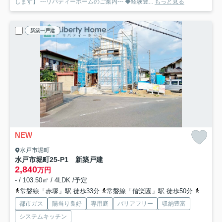
します】 ---リバティーホームのご案内--- ◆経験豊...
もっと見る
新築一戸建
NEW
水戸市堀町
水戸市堀町25-P1 新築戸建
2,840
万円
- / 103.50㎡ / 4LDK /予定
常磐線「赤塚」駅 徒歩33分
常磐線「偕楽園」駅 徒歩50分
水郡線
都市ガス
陽当り良好
専用庭
バリアフリー
収納豊富
システムキッチン