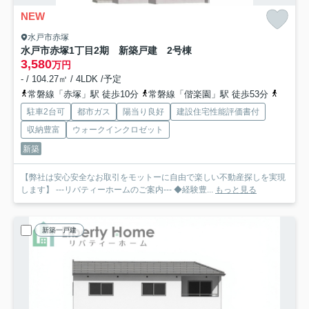
NEW
水戸市赤塚
水戸市赤塚1丁目2期 新築戸建 2号棟
3,580
万円
- / 104.27㎡ / 4LDK /予定
常磐線「赤塚」駅 徒歩10分
常磐線「偕楽園」駅 徒歩53分
常磐線
駐車2台可
都市ガス
陽当り良好
建設住宅性能評価書付
収納豊富
ウォークインクロゼット
新築
【弊社は安心安全なお取引をモットーに自由で楽しい不動産探しを実現
します】 ---リバティーホームのご案内--- ◆経験豊...
もっと見る
新築一戸建