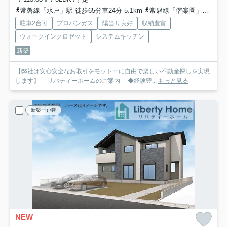
常磐線「水戸」駅 徒歩65分車24分 5.1km
常磐線「偕楽園」駅 徒歩74分
駐車2台可
プロパンガス
陽当り良好
収納豊富
ウォークインクロゼット
システムキッチン
新築
【弊社は安心安全なお取引をモットーに自由で楽しい不動産探しを実現
します】 ---リバティーホームのご案内--- ◆経験豊...
もっと見る
新築一戸建
NEW