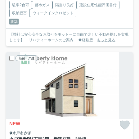
駐車2台可
都市ガス
陽当り良好
建設住宅性能評価書付
収納豊富
ウォークインクロゼット
新築
【弊社は安心安全なお取引をモットーに自由で楽しい不動産探しを実現
します】 ---リバティーホームのご案内--- ◆経験豊...
もっと見る
新築一戸建
NEW
水戸市赤塚