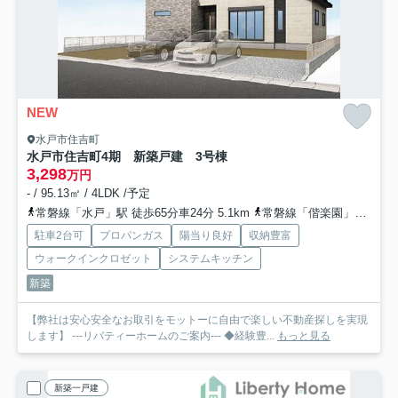
NEW
水戸市住吉町
水戸市住吉町4期 新築戸建 3号棟
3,298
万円
- / 95.13㎡ / 4LDK /予定
常磐線「水戸」駅 徒歩65分車24分 5.1km
常磐線「偕楽園」駅 徒歩74分
駐車2台可
プロパンガス
陽当り良好
収納豊富
ウォークインクロゼット
システムキッチン
新築
【弊社は安心安全なお取引をモットーに自由で楽しい不動産探しを実現
します】 ---リバティーホームのご案内--- ◆経験豊...
もっと見る
新築一戸建