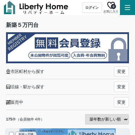
0
ログイン
お気に入り
新築５万円台
市区町村から探す
変更
沿線・駅から探す
変更
販売中
変更
175
件（会員物件 4件）
新築一戸建