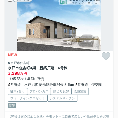
NEW
水戸市住吉町
水戸市住吉町4期 新築戸建 6号棟
3,298
万円
- / 95.55㎡ / 4LDK /予定
常磐線「水戸」駅 徒歩65分車24分 5.1km
常磐線「偕楽園」駅 徒歩74分
駐車2台可
プロパンガス
陽当り良好
収納豊富
ウォークインクロゼット
システムキッチン
新築
【弊社は安心安全なお取引をモットーに自由で楽しい不動産探しを実現