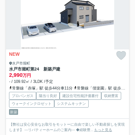
NEW
水戸市堀町
水戸市堀町第24 新築戸建
2,990
万円
- / 109.92㎡ / 3LDK /予定
常磐線「赤塚」駅 徒歩44分車11分
常磐線「偕楽園」駅 徒歩70分
プロパンガス
陽当り良好
建設住宅性能評価書付
収納豊富
ウォークインクロゼット
システムキッチン
新築
【弊社は安心安全なお取引をモットーに自由で楽しい不動産探しを実現
します】 ---リバティーホームのご案内--- ◆経験豊...
もっと見る