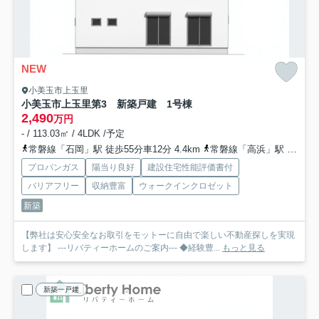
NEW
小美玉市上玉里
小美玉市上玉里第3 新築戸建 1号棟
2,490
万円
- / 113.03㎡ / 4LDK /予定
常磐線「石岡」駅 徒歩55分車12分 4.4km
常磐線「高浜」駅 徒歩52分
プロパンガス
陽当り良好
建設住宅性能評価書付
バリアフリー
収納豊富
ウォークインクロゼット
新築
【弊社は安心安全なお取引をモットーに自由で楽しい不動産探しを実現
します】 ---リバティーホームのご案内--- ◆経験豊...
もっと見る
新築一戸建