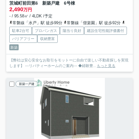
茨城町前田第6 新築戸建 6号棟
2,490
万円
- / 95.58㎡ / 4LDK /予定
常磐線「水戸」駅 徒歩99分
常磐線「偕楽園」駅 徒歩92分
常磐線
駐車2台可
プロパンガス
陽当り良好
建設住宅性能評価書付
バリアフリー
収納豊富
新築
【弊社は安心安全なお取引をモットーに自由で楽しい不動産探しを実現
します】 ---リバティーホームのご案内--- ◆経験豊...
もっと見る
新築一戸建