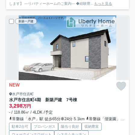
します】 ---リバティーホームのご案内--- ◆経験豊...
もっと見る
新築一戸建
NEW
水戸市住吉町
水戸市住吉町4期 新築戸建 7号棟
3,298
万円
- / 118.86㎡ / 4LDK /予定
常磐線「水戸」駅 徒歩65分車24分 5.1km
常磐線「偕楽園」駅 徒歩74分
駐車2台可
プロパンガス
陽当り良好
収納豊富
ウォークインクロゼット
システムキッチン