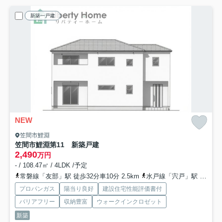
新築一戸建
NEW
笠間市鯉淵
笠間市鯉淵第11 新築戸建
2,490
万円
- / 108.47㎡ / 4LDK /予定
常磐線「友部」駅 徒歩32分車10分 2.5km
水戸線「宍戸」駅 徒歩53分
プロパンガス
陽当り良好
建設住宅性能評価書付
バリアフリー
収納豊富
ウォークインクロゼット
新築