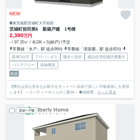
NEW
東茨城郡茨城町大字前田
茨城町前田第6 新築戸建 1号棟
2,390
万円
- / 97.20㎡ / 4LDK＋S(納戸) /予定
常磐線「水戸」駅 徒歩99分
常磐線「偕楽園」駅 徒歩92分
常磐線
駐車2台可
プロパンガス
陽当り良好
建設住宅性能評価書付
バリアフリー
収納豊富
新築
【弊社は安心安全なお取引をモットーに自由で楽しい不動産探しを実現
します】 ---リバティーホームのご案内--- ◆経験豊...
もっと見る
新築一戸建