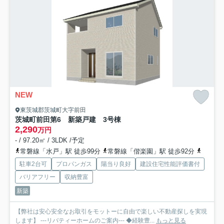
NEW
東茨城郡茨城町大字前田
茨城町前田第6 新築戸建 3号棟
2,290
万円
- / 97.20㎡ / 3LDK /予定
常磐線「水戸」駅 徒歩99分
常磐線「偕楽園」駅 徒歩92分
常磐線
駐車2台可
プロパンガス
陽当り良好
建設住宅性能評価書付
バリアフリー
収納豊富
新築
【弊社は安心安全なお取引をモットーに自由で楽しい不動産探しを実現
します】 ---リバティーホームのご案内--- ◆経験豊...
もっと見る