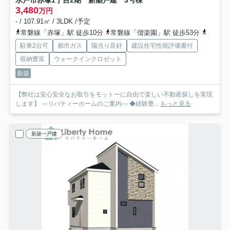
水戸市赤塚1丁目2期 新築戸建 3号棟
3,480
万円
- / 107.91㎡ / 3LDK /予定
常磐線「赤塚」駅 徒歩10分
常磐線「偕楽園」駅 徒歩53分
常磐線
駐車2台可
都市ガス
陽当り良好
建設住宅性能評価書付
収納豊富
ウォークインクロゼット
新築
【弊社は安心安全なお取引をモットーに自由で楽しい不動産探しを実現
します】 ---リバティーホームのご案内--- ◆経験豊...
もっと見る
新築一戸建