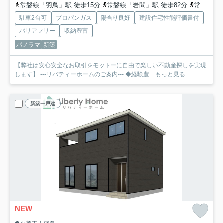
常磐線「羽鳥」駅 徒歩15分
常磐線「岩間」駅 徒歩82分
常磐線「石岡」駅 徒歩97分
駐車2台可
プロパンガス
陽当り良好
建設住宅性能評価書付
バリアフリー
収納豊富
パノラマ
新築
【弊社は安心安全なお取引をモットーに自由で楽しい不動産探しを実現
します】 ---リバティーホームのご案内--- ◆経験豊...
もっと見る
新築一戸建
NEW