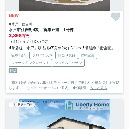
NEW
水戸市住吉町
水戸市住吉町4期 新築戸建 1号棟
3,398
万円
- / 94.30㎡ / 4LDK /予定
常磐線「水戸」駅 徒歩65分車24分 5.1km
常磐線「偕楽園」駅 徒歩74分
駐車2台可
プロパンガス
陽当り良好
収納豊富
ウォークインクロゼット
システムキッチン
新築
【弊社は安心安全なお取引をモットーに自由で楽しい不動産探しを実現
します】 ---リバティーホームのご案内--- ◆経験豊...
もっと見る
新築一戸建