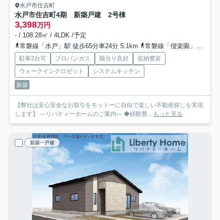
水戸市住吉町
水戸市住吉町4期 新築戸建 2号棟
3,398
万円
- / 108.28㎡ / 4LDK /予定
常磐線「水戸」駅 徒歩65分車24分 5.1km
常磐線「偕楽園」駅 徒歩74分
駐車2台可
プロパンガス
陽当り良好
収納豊富
ウォークインクロゼット
システムキッチン
新築
【弊社は安心安全なお取引をモットーに自由で楽しい不動産探しを実現
します】 ---リバティーホームのご案内--- ◆経験豊...
もっと見る
新築一戸建