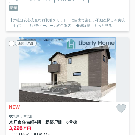
新築
【弊社は安心安全なお取引をモットーに自由で楽しい不動産探しを実現
します】 ---リバティーホームのご案内--- ◆経験豊...
もっと見る
新築一戸建
NEW
水戸市住吉町
水戸市住吉町4期 新築戸建 8号棟
3,298
万円
- / 113.88㎡ / 3LDK /予定