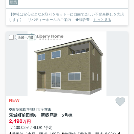
新築
【弊社は安心安全なお取引をモットーに自由で楽しい不動産探しを実現
します】 ---リバティーホームのご案内--- ◆経験豊...
もっと見る
新築一戸建
NEW
東茨城郡茨城町大字前田
茨城町前田第6 新築戸建 5号棟
2,490
万円
- / 100.03㎡ / 4LDK /予定