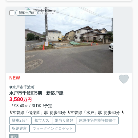
新築一戸建
NEW
水戸市千波町
水戸市千波町5期 新築戸建
3,580
万円
- / 98.40㎡ / 3LDK /予定
常磐線「偕楽園」駅 徒歩43分
常磐線「水戸」駅 徒歩60分
常磐線
駐車2台可
都市ガス
陽当り良好
建設住宅性能評価書付
収納豊富
ウォークインクロゼット
新築