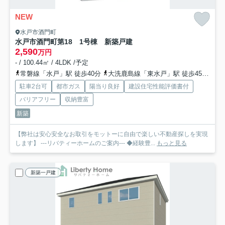
NEW
水戸市酒門町
水戸市酒門町第18 1号棟 新築戸建
2,590
万円
- / 100.44㎡ / 4LDK /予定
常磐線「水戸」駅 徒歩40分
大洗鹿島線「東水戸」駅 徒歩45分
水
駐車2台可
都市ガス
陽当り良好
建設住宅性能評価書付
バリアフリー
収納豊富
新築
【弊社は安心安全なお取引をモットーに自由で楽しい不動産探しを実現
します】 ---リバティーホームのご案内--- ◆経験豊...
もっと見る
新築一戸建