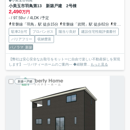
小美玉市羽鳥
小美玉市羽鳥第13 新築戸建 2号棟
2,490
万円
- / 97.59㎡ / 4LDK /予定
常磐線「羽鳥」駅 徒歩15分
常磐線「岩間」駅 徒歩82分
常磐線「石岡」駅 徒歩97分
駐車2台可
プロパンガス
陽当り良好
建設住宅性能評価書付
バリアフリー
収納豊富
パノラマ
新築
【弊社は安心安全なお取引をモットーに自由で楽しい不動産探しを実現
します】 ---リバティーホームのご案内--- ◆経験豊...
もっと見る
新築一戸建