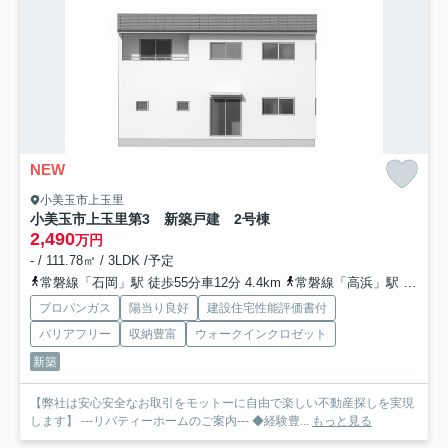
NEW
小美玉市上玉里
小美玉市上玉里第3 新築戸建 2号棟
2,490
万円
- / 111.78㎡ / 3LDK /予定
常磐線「石岡」駅 徒歩55分車12分 4.4km
常磐線「高浜」駅 徒歩52分
プロパンガス
陽当り良好
建設住宅性能評価書付
バリアフリー
収納豊富
ウォークインクロゼット
新築
【弊社は安心安全なお取引をモットーに自由で楽しい不動産探しを実現
します】 ---リバティーホームのご案内--- ◆経験豊...
もっと見る