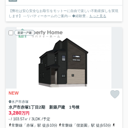
【弊社は安心安全なお取引をモットーに自由で楽しい不動産探しを実現
します】 ---リバティーホームのご案内--- ◆経験豊...
もっと見る
新築一戸建
NEW
水戸市赤塚
水戸市赤塚1丁目2期 新築戸建 1号棟
3,280
万円
- / 103.57㎡ / 3LDK /予定
常磐線「赤塚」駅 徒歩10分
常磐線「偕楽園」駅 徒歩53分
常磐線