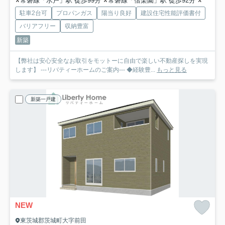
常磐線「水戸」駅 徒歩99分
常磐線「偕楽園」駅 徒歩92分
常磐線
駐車2台可
プロパンガス
陽当り良好
建設住宅性能評価書付
バリアフリー
収納豊富
新築
【弊社は安心安全なお取引をモットーに自由で楽しい不動産探しを実現
します】 ---リバティーホームのご案内--- ◆経験豊...
もっと見る
新築一戸建
NEW
東茨城郡茨城町大字前田