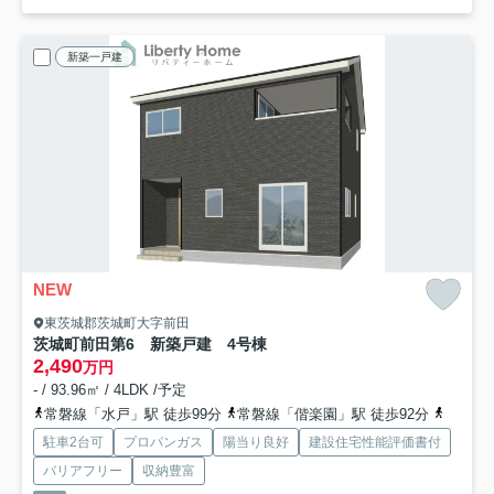
新築一戸建
NEW
東茨城郡茨城町大字前田
茨城町前田第6 新築戸建 4号棟
2,490
万円
- / 93.96㎡ / 4LDK /予定
常磐線「水戸」駅 徒歩99分
常磐線「偕楽園」駅 徒歩92分
常磐線
駐車2台可
プロパンガス
陽当り良好
建設住宅性能評価書付
バリアフリー
収納豊富