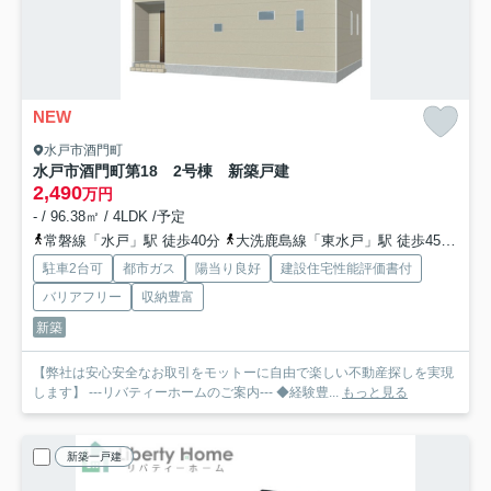
NEW
水戸市酒門町
水戸市酒門町第18 2号棟 新築戸建
2,490
万円
- / 96.38㎡ / 4LDK /予定
常磐線「水戸」駅 徒歩40分
大洗鹿島線「東水戸」駅 徒歩45分
水
駐車2台可
都市ガス
陽当り良好
建設住宅性能評価書付
バリアフリー
収納豊富
新築
【弊社は安心安全なお取引をモットーに自由で楽しい不動産探しを実現
します】 ---リバティーホームのご案内--- ◆経験豊...
もっと見る
新築一戸建