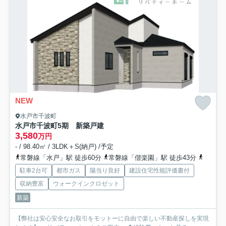
NEW
水戸市千波町
水戸市千波町5期 新築戸建
3,580
万円
- / 98.40㎡ / 3LDK＋S(納戸) /予定
常磐線「水戸」駅 徒歩60分
常磐線「偕楽園」駅 徒歩43分
常磐線
駐車2台可
都市ガス
陽当り良好
建設住宅性能評価書付
収納豊富
ウォークインクロゼット
新築
【弊社は安心安全なお取引をモットーに自由で楽しい不動産探しを実現